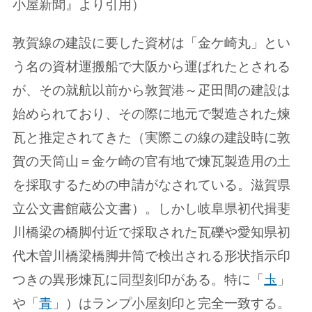
小屋新聞』より引用）
敦賀線の建設に要した資材は「金ケ崎丸」とい
う名の資材運搬船で大阪から運ばれたとされる
が、その就航以前から敦賀港～疋田間の建設は
始められており、その際に地元で製造された煉
瓦と推定されてきた（実際この線の建設時に敦
賀の天筒山＝金ケ崎の官有地で煉瓦製造用の土
を採取するための申請がなされている。滋賀県
立公文書館蔵公文書）。しかし岐阜県初代揖斐
川橋梁の橋脚付近で採取された瓦礫や愛知県初
代木曽川橋梁橋脚井筒で検出される形状指示印
つきの異形煉瓦に同型刻印がある。特に「
圡
」
や「
青
」）はランプ小屋刻印と完全一致する。