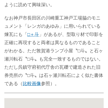
ように読めて興味深い。
なお神戸市長田区の川崎重工神戸工場脇のモニ
ュメント「レンガのあゆみ」に用いられている
煉瓦にも「
□＋斗
」があるが、型取り材で印影を
正確に再現すると両者は異なるものであること
がわかる。ただ敦賀港ランプ小屋〝□斗〟と石ヶ
瀬川転石〝□斗〟も完全一致するものではない。
ただし呉鎮守府初代庁舎の瓦礫で建造された旧
券売所の〝□斗〟は石ヶ瀬川転石によく似た書体
である（
比較画像
参照）。