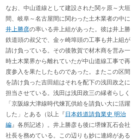
なお、中山道線として建設された関ヶ原～大垣
間、岐阜～名古屋間に関わった土木業者の中に
井上勝彦
の率いる井上組があった。彼は井上勝
鉄道頭の叔父で、金ヶ崎埠頭の工事も井上組が
請け負っている。その後敦賀で材木商を営み一
時土木業界から離れていたが中山道線工事で再
度参入を果たしたものであった。またこの区間
を請け負った吉田組はそれを配下の浅田政之に
担当させている。浅田は浅田政三の縁者らしく
「京阪線大津線時代煉瓦供給を請負い大に活躍
した」とある（以上『
日本鉄道請負業史 明治
編
』各所記述）。井上勝彦も後に堺煉瓦石会社
社長を務めている。この辺りも妙に連綿がある