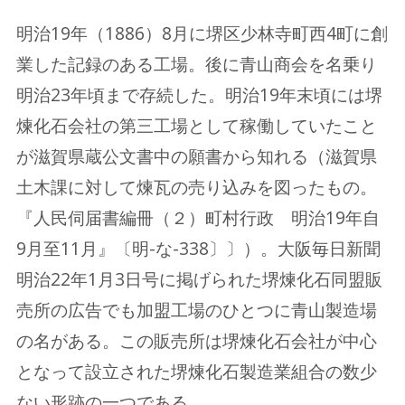
明治19年（1886）8月に堺区少林寺町西4町に創
業した記録のある工場。後に青山商会を名乗り
明治23年頃まで存続した。明治19年末頃には堺
煉化石会社の第三工場として稼働していたこと
が滋賀県蔵公文書中の願書から知れる（滋賀県
土木課に対して煉瓦の売り込みを図ったもの。
『人民伺届書編冊（２）町村行政 明治19年自
9月至11月』〔明-な-338〕〕）。大阪毎日新聞
明治22年1月3日号に掲げられた堺煉化石同盟販
売所の広告でも加盟工場のひとつに青山製造場
の名がある。この販売所は堺煉化石会社が中心
となって設立された堺煉化石製造業組合の数少
ない形跡の一つである。