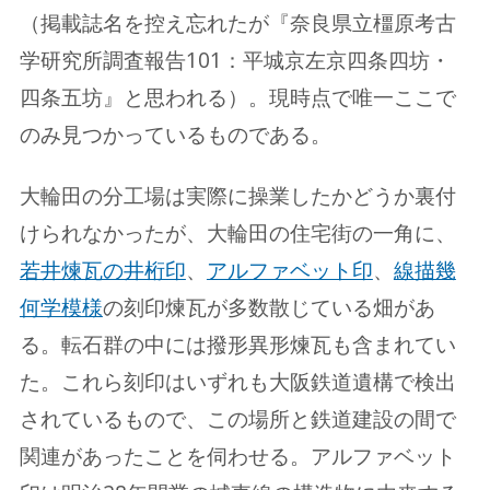
（掲載誌名を控え忘れたが『奈良県立橿原考古
学研究所調査報告101：平城京左京四条四坊・
四条五坊』と思われる）。現時点で唯一ここで
のみ見つかっているものである。
大輪田の分工場は実際に操業したかどうか裏付
けられなかったが、大輪田の住宅街の一角に、
若井煉瓦の井桁印
、
アルファベット印
、
線描幾
何学模様
の刻印煉瓦が多数散じている畑があ
る。転石群の中には撥形異形煉瓦も含まれてい
た。これら刻印はいずれも大阪鉄道遺構で検出
されているもので、この場所と鉄道建設の間で
関連があったことを伺わせる。アルファベット