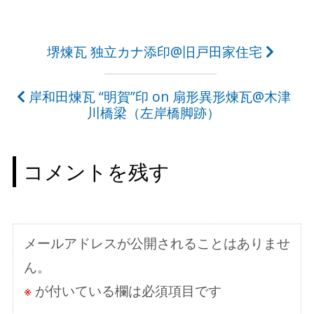
投
堺煉瓦 独立カナ添印@旧戸田家住宅
稿
岸和田煉瓦 “明賀”印 on 扇形異形煉瓦@木津
ナ
川橋梁（左岸橋脚跡）
ビ
ゲ
コメントを残す
ー
シ
ョ
メールアドレスが公開されることはありませ
ン
ん。
※
が付いている欄は必須項目です