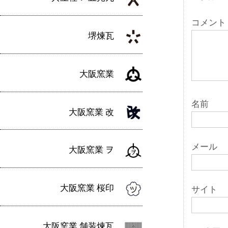
シ
ョ
コメント
堺煉瓦
ン
大阪窯業
名前
大阪窯業 改
メール
大阪窯業 ヲ
大阪窯業 桜印
サイト
大阪窯業 舗装煉瓦