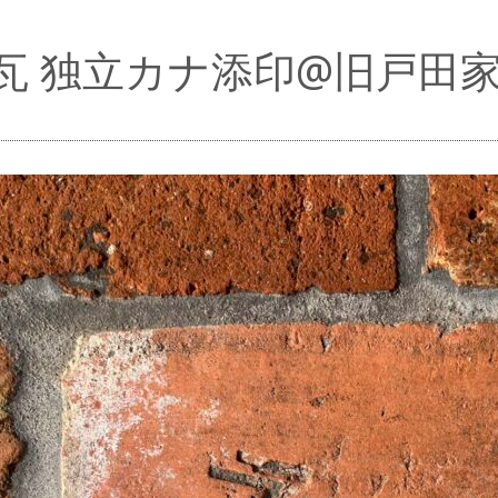
瓦 独立カナ添印@旧戸田