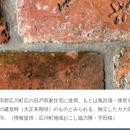
田郡広川町広の旧戸田家住宅に使用。もとは風呂場・便所
の建造時（大正末期頃）のものとみられる。独立したカナ
印。（情報提供：広川町地域おこし協力隊・宇田様）