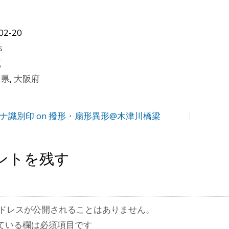
02-20
s
瓦
山県
,
大阪府
カナ識別印 on 撥形・扇形異形@木津川橋梁
ントを残す
ドレスが公開されることはありません。
ている欄は必須項目です