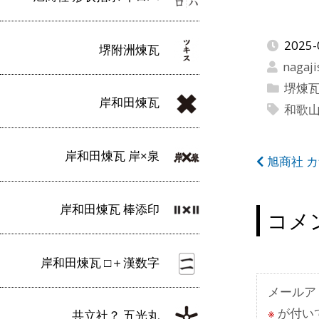
2025-
堺附洲煉瓦
nagaji
堺煉
岸和田煉瓦
和歌
岸和田煉瓦 岸×泉
投
旭商社 
稿
岸和田煉瓦 棒添印
ナ
コメ
ビ
岸和田煉瓦 □＋漢数字
ゲ
ー
メールア
※
が付い
共立社？ 五光丸