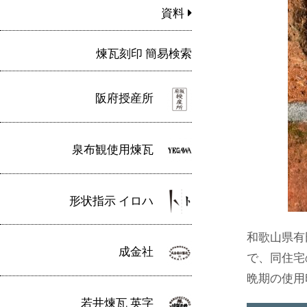
資料
煉瓦刻印 簡易検索
阪府授産所
泉布観使用煉瓦
形状指示 イロハ
和歌山県有
成金社
で、同住宅
晩期の使用
若井煉瓦 英字