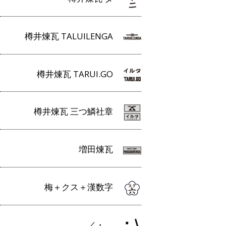
樽井煉瓦 TALUILENGA
樽井煉瓦 TARUI.GO
樽井煉瓦 三つ鱗社章
増田煉瓦
梅＋クス＋漢数字
／・＿