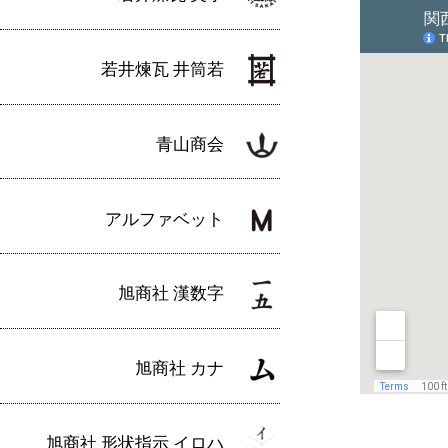
若井煉瓦 井筒若
青山商会
アルファベット
旭商社 漢数字
旭商社 カナ
旭商社 形状指示 イロハ