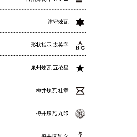
津守煉瓦
形状指示 太英字
泉州煉瓦 五稜星
樽井煉瓦 社章
樽井煉瓦 丸印
樽井煉瓦 タ