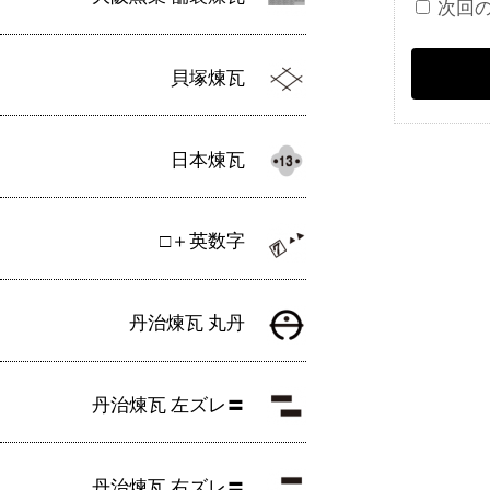
次回
貝塚煉瓦
日本煉瓦
□＋英数字
丹治煉瓦 丸丹
丹治煉瓦 左ズレ〓
丹治煉瓦 右ズレ〓