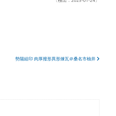
〔検出：2025-01-24〕
勢陽組印 肉厚撥形異形煉瓦＠桑名市柚井