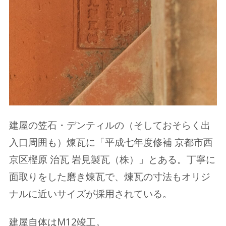
建屋の笠石・デンティルの（そしておそらく出
入口周囲も）煉瓦に「平成七年度修補 京都市西
京区樫原 治瓦 岩見製瓦（株）」とある。丁寧に
面取りをした磨き煉瓦で、煉瓦の寸法もオリジ
ナルに近いサイズが採用されている。
建屋自体はM12竣工。