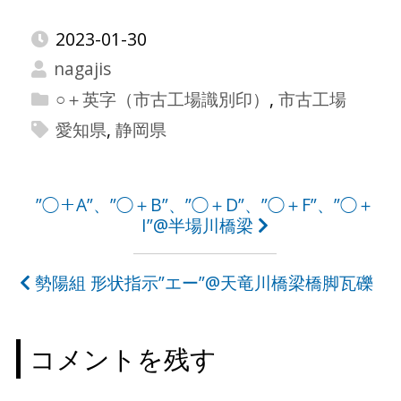
2023-01-30
nagajis
○＋英字（市古工場識別印）
,
市古工場
愛知県
,
静岡県
投
”◯＋A”、”◯＋B”、”◯＋D”、”◯＋F”、”◯＋
I”@半場川橋梁
稿
ナ
勢陽組 形状指示”エー”@天竜川橋梁橋脚瓦礫
ビ
ゲ
コメントを残す
ー