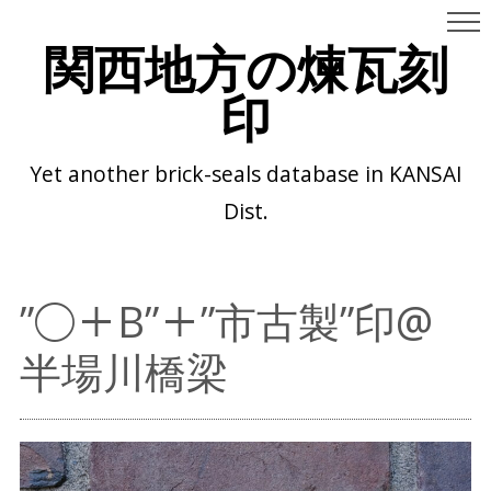
関西地方の煉瓦刻
印
Yet another brick-seals database in KANSAI
Dist.
”◯＋B”＋”市古製”印@
半場川橋梁