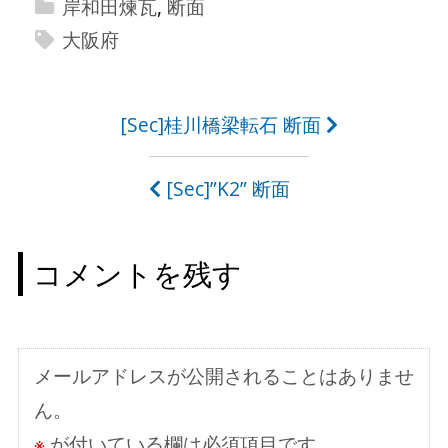
岸和田煉瓦
,
断面
大阪府
投
[Sec]桂川橋梁転石 断面
稿
[Sec]”K2” 断面
ナ
ビ
コメントを残す
ゲ
ー
シ
メールアドレスが公開されることはありませ
ョ
ん。
ン
※
が付いている欄は必須項目です