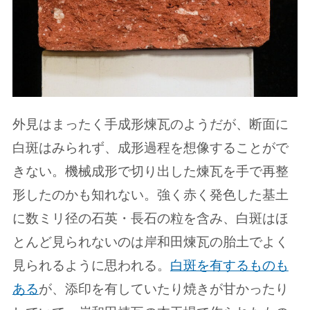
外見はまったく手成形煉瓦のようだが、断面に
白斑はみられず、成形過程を想像することがで
きない。機械成形で切り出した煉瓦を手で再整
形したのかも知れない。強く赤く発色した基土
に数ミリ径の石英・長石の粒を含み、白斑はほ
とんど見られないのは岸和田煉瓦の胎土でよく
見られるように思われる。
白斑を有するものも
ある
が、添印を有していたり焼きが甘かったり