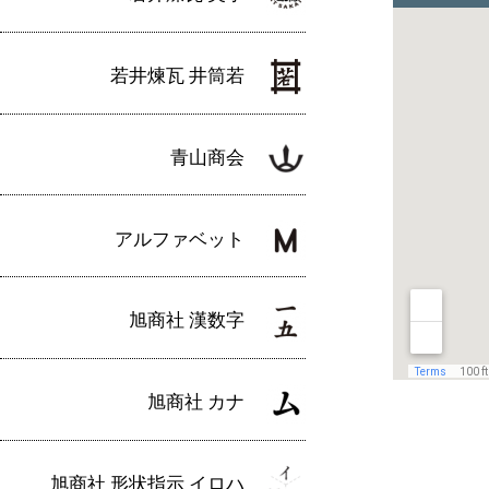
若井煉瓦 井筒若
青山商会
アルファベット
旭商社 漢数字
旭商社 カナ
旭商社 形状指示 イロハ