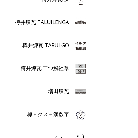
樽井煉瓦 TALUILENGA
樽井煉瓦 TARUI.GO
樽井煉瓦 三つ鱗社章
増田煉瓦
梅＋クス＋漢数字
／・＿