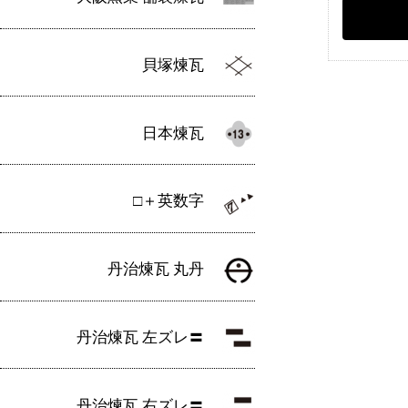
貝塚煉瓦
日本煉瓦
□＋英数字
丹治煉瓦 丸丹
丹治煉瓦 左ズレ〓
丹治煉瓦 右ズレ〓