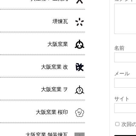
ン
堺煉瓦
大阪窯業
名前
大阪窯業 改
メール
大阪窯業 ヲ
サイト
大阪窯業 桜印
次回
大阪窯業 舗装煉瓦