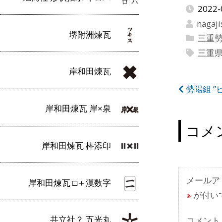
2022-
nagaji
堺附洲煉瓦
三重
三重
岸和田煉瓦
投
勢陽組 ”
稿
岸和田煉瓦 岸×泉
ナ
コメ
ビ
岸和田煉瓦 棒添印
ゲ
ー
メールア
岸和田煉瓦 □＋漢数字
※
が付い
シ
ョ
共立社？ 五光丸
コメント