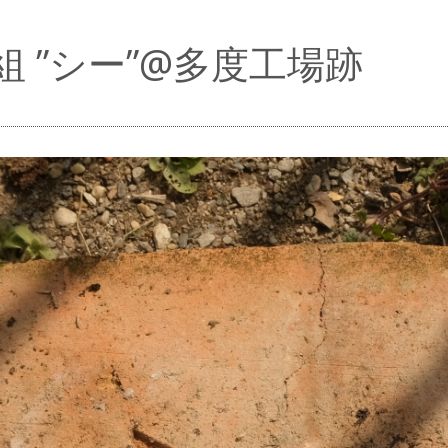
組 ”シー”@多度工場跡