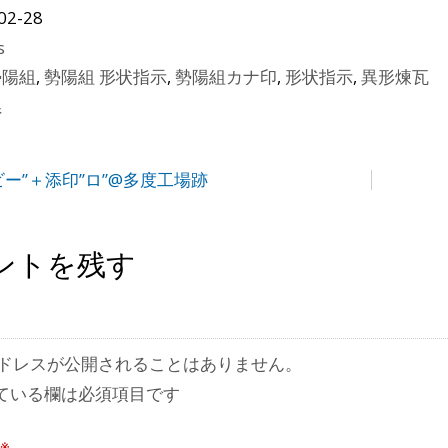
02-28
s
勢陽組
,
勢陽組 形状指示
,
勢陽組カナ印
,
形状指示
,
異形煉瓦
県
ビー”＋添印”ロ”@多度工場跡
ントを残す
ドレスが公開されることはありません。
ている欄は必須項目です
※