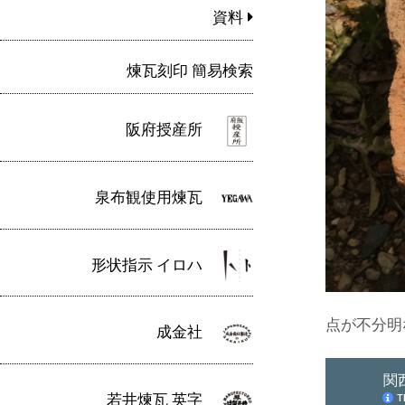
資料
煉瓦刻印 簡易検索
阪府授産所
泉布観使用煉瓦
形状指示 イロハ
点が不分明
成金社
若井煉瓦 英字