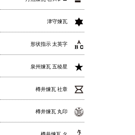
津守煉瓦
形状指示 太英字
泉州煉瓦 五稜星
樽井煉瓦 社章
樽井煉瓦 丸印
樽井煉瓦 タ