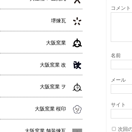
ョ
コメント
ン
堺煉瓦
大阪窯業
名前
大阪窯業 改
メール
大阪窯業 ヲ
サイト
大阪窯業 桜印
次回
大阪窯業 舗装煉瓦