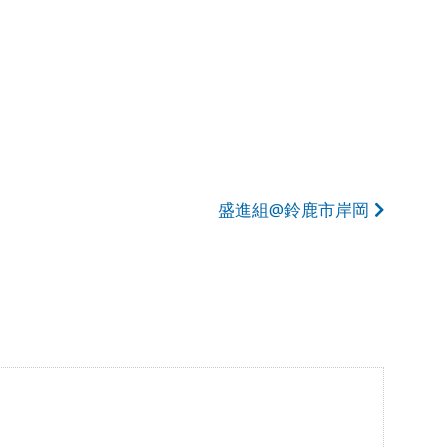
盛進組@鈴鹿市岸岡