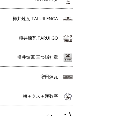
樽井煉瓦 TALUILENGA
樽井煉瓦 TARUI.GO
樽井煉瓦 三つ鱗社章
増田煉瓦
梅＋クス＋漢数字
／・＿