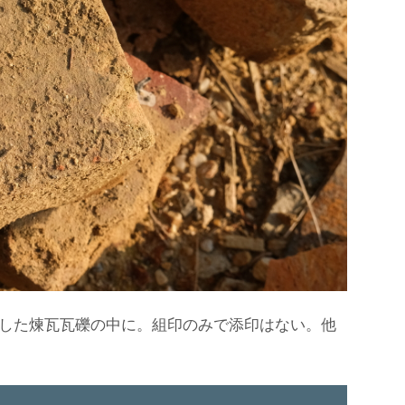
した煉瓦瓦礫の中に。組印のみで添印はない。他