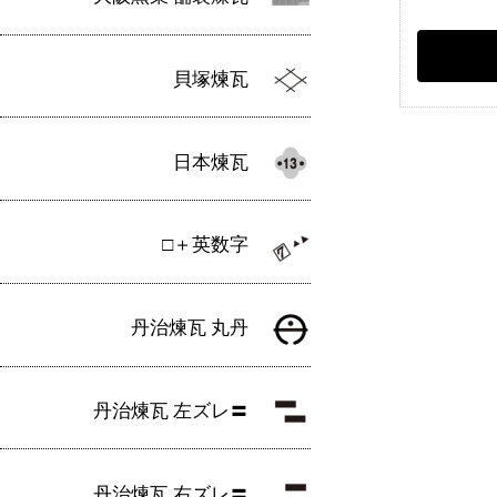
貝塚煉瓦
日本煉瓦
□＋英数字
丹治煉瓦 丸丹
丹治煉瓦 左ズレ〓
丹治煉瓦 右ズレ〓