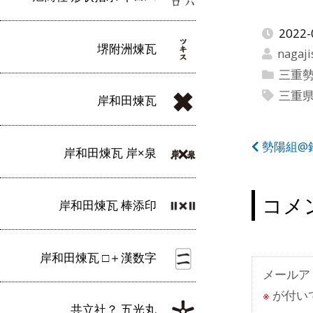
2022-
堺附洲煉瓦
nagaji
三重
三重
岸和田煉瓦
投
勢陽組@
岸和田煉瓦 岸×泉
稿
ナ
コメ
岸和田煉瓦 棒添印
ビ
ゲ
岸和田煉瓦 □＋漢数字
ー
メールア
※
が付い
シ
共立社？ 五光丸