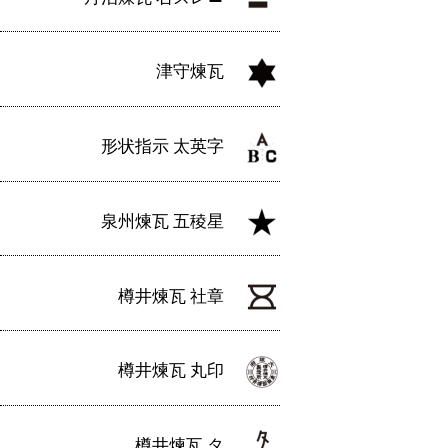
津守煉瓦
形状指示 太英字
泉州煉瓦 五稜星
樽井煉瓦 社章
樽井煉瓦 丸印
樽井煉瓦 タ