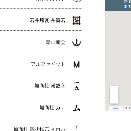
若井煉瓦 井筒若
青山商会
アルファベット
旭商社 漢数字
旭商社 カナ
旭商社 形状指示 イロハ