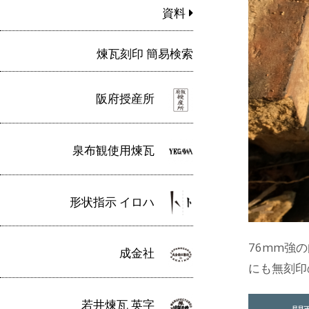
資料
煉瓦刻印 簡易検索
阪府授産所
泉布観使用煉瓦
形状指示 イロハ
76mm強
成金社
にも無刻印
若井煉瓦 英字