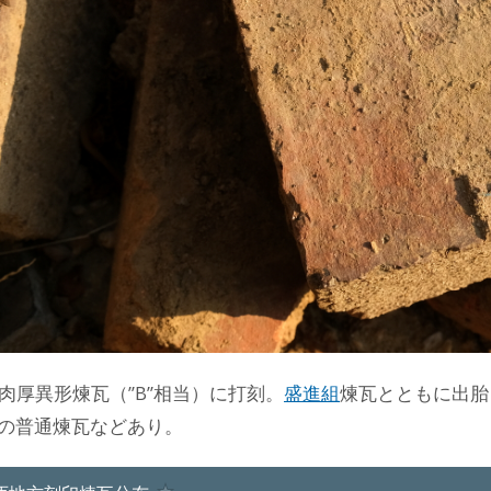
の肉厚異形煉瓦（”B”相当）に打刻。
盛進組
煉瓦とともに出胎
の普通煉瓦などあり。