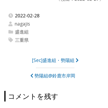
2022-02-28
nagajis
盛進組
三重県
投
[Sec]盛進組・勢陽組
稿
勢陽組@鈴鹿市岸岡
ナ
ビ
コメントを残す
ゲ
ー