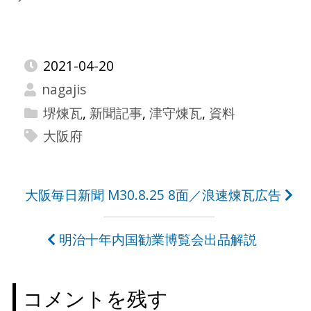
2021-04-20
nagajis
堺煉瓦
,
新聞記事
,
津守煉瓦
,
資料
大阪府
投
大阪毎日新聞 M30.8.25 8面／浪速煉瓦広告
稿
明治十年内国勧業博覧会出品解説
ナ
ビ
コメントを残す
ゲ