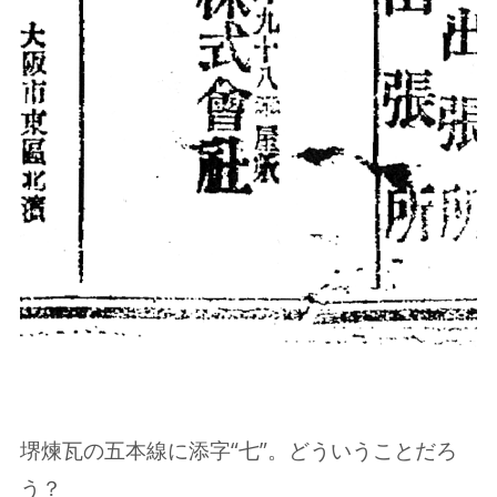
堺煉瓦の五本線に添字“七”。どういうことだろ
う？