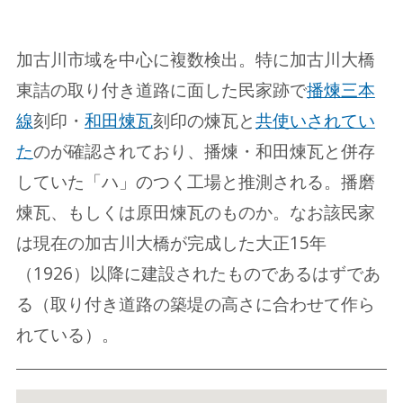
加古川市域を中心に複数検出。特に加古川大橋
東詰の取り付き道路に面した民家跡で
播煉三本
線
刻印・
和田煉瓦
刻印の煉瓦と
共使いされてい
た
のが確認されており、播煉・和田煉瓦と併存
していた「ハ」のつく工場と推測される。播磨
煉瓦、もしくは原田煉瓦のものか。なお該民家
は現在の加古川大橋が完成した大正15年
（1926）以降に建設されたものであるはずであ
る（取り付き道路の築堤の高さに合わせて作ら
れている）。