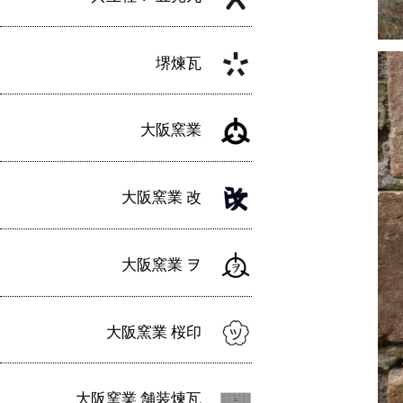
堺煉瓦
大阪窯業
大阪窯業 改
大阪窯業 ヲ
大阪窯業 桜印
大阪窯業 舗装煉瓦