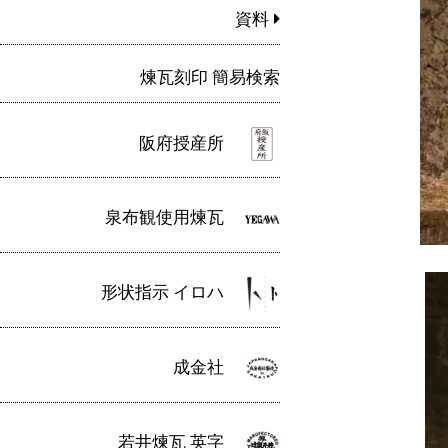
資料
煉瓦刻印 簡易検索
阪府授産所
泉布観使用煉瓦
形状指示 イロハ
成金社
若井煉瓦 英字