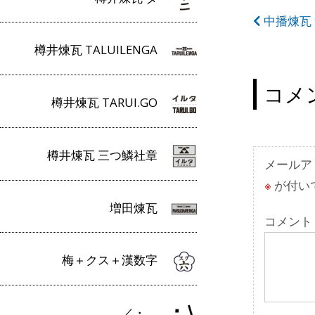
投
中播煉瓦
稿
樽井煉瓦 TALUILENGA
ナ
コメ
ビ
樽井煉瓦 TARUI.GO
ゲ
ー
樽井煉瓦 三つ鱗社章
メールア
シ
※
が付い
ョ
増田煉瓦
コメント
ン
梅＋クス＋漢数字
／・＿