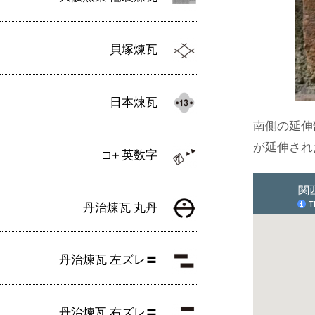
貝塚煉瓦
日本煉瓦
南側の延伸
が延伸され
□＋英数字
丹治煉瓦 丸丹
丹治煉瓦 左ズレ〓
丹治煉瓦 右ズレ〓