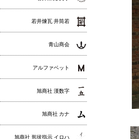
若井煉瓦 井筒若
青山商会
アルファベット
旭商社 漢数字
旭商社 カナ
旭商社 形状指示 イロハ