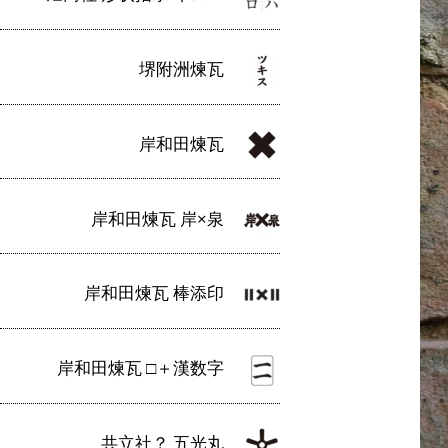
堺附洲煉瓦
岸和田煉瓦
岸和田煉瓦 岸×泉
岸和田煉瓦 棒添印
岸和田煉瓦 □＋漢数字
共立社？ 五光丸