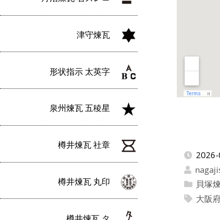
津守煉瓦
形状指示 太英字
泉州煉瓦 五稜星
樽井煉瓦 社章
2026-
nagaji
樽井煉瓦 丸印
貝塚
大阪
樽井煉瓦 タ