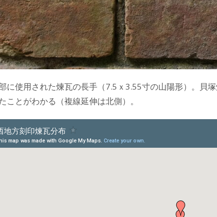
部に使用された煉瓦の長手（7.5ｘ3.55寸の山陽形）。貝
たことがわかる（複線延伸は北側）。