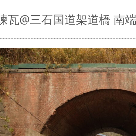
煉瓦@三石国道架道橋 南