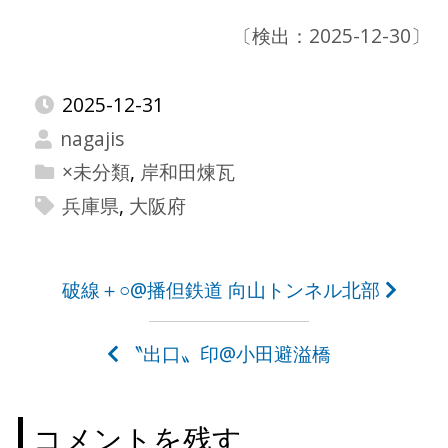
〔検出：2025-12-30〕
2025-12-31
nagajis
×未分類
,
岸和田煉瓦
兵庫県
,
大阪府
投
破線＋○@播但鉄道 向山トンネル北部
稿
〝出口〟印@小田避溢橋
ナ
ビ
コメントを残す
ゲ