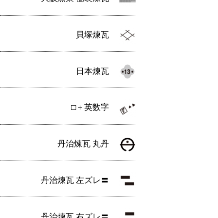
貝塚煉瓦
日本煉瓦
□＋英数字
丹治煉瓦 丸丹
丹治煉瓦 左ズレ〓
丹治煉瓦 右ズレ〓