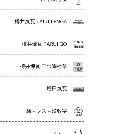
樽井煉瓦 TALUILENGA
樽井煉瓦 TARUI.GO
樽井煉瓦 三つ鱗社章
増田煉瓦
梅＋クス＋漢数字
／・＿