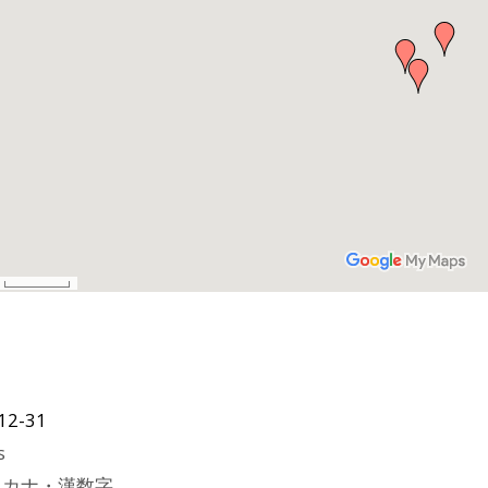
12-31
s
＋カナ・漢数字