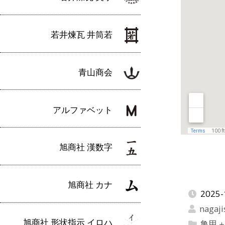
若井煉瓦 井筒若
青山商会
アルファベット
旭商社 漢数字
旭商社 カナ
2025-
nagaji
旭商社 形状指示 イロハ
亀甲