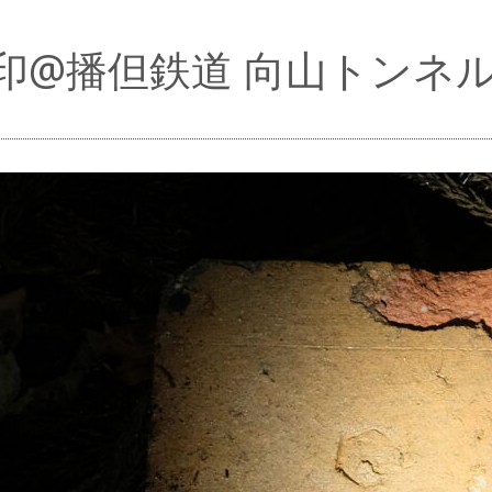
印@播但鉄道 向山トンネ