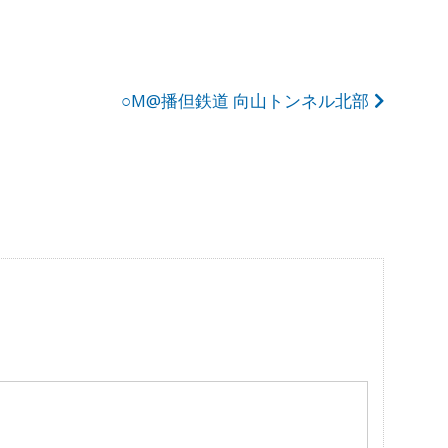
○M@播但鉄道 向山トンネル北部