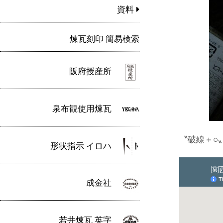
資料
煉瓦刻印 簡易検索
阪府授産所
泉布観使用煉瓦
〝破線＋○
形状指示 イロハ
成金社
若井煉瓦 英字