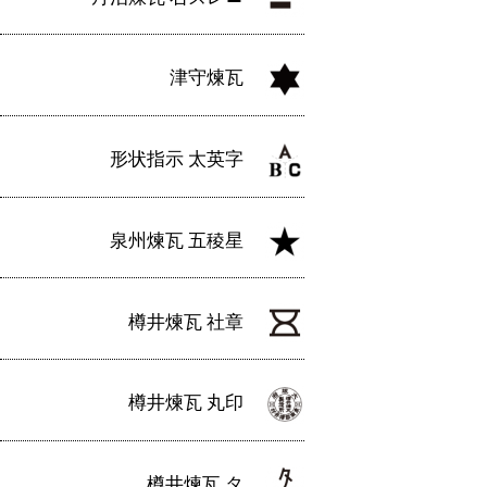
津守煉瓦
形状指示 太英字
泉州煉瓦 五稜星
樽井煉瓦 社章
樽井煉瓦 丸印
樽井煉瓦 タ