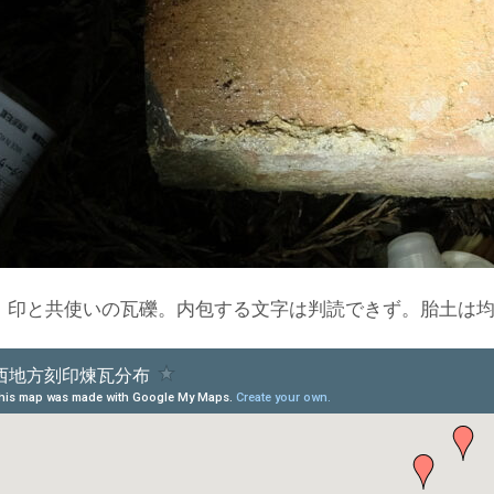
〟印と共使いの瓦礫。内包する文字は判読できず。胎土は