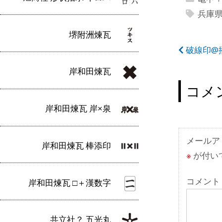
兵庫
堺附洲煉瓦
投
破線印@
稿
岸和田煉瓦
ナ
コメ
ビ
岸和田煉瓦 岸×泉
ゲ
ー
メールア
岸和田煉瓦 棒添印
※
が付い
シ
ョ
コメント
岸和田煉瓦 □＋漢数字
ン
共立社？ 五光丸