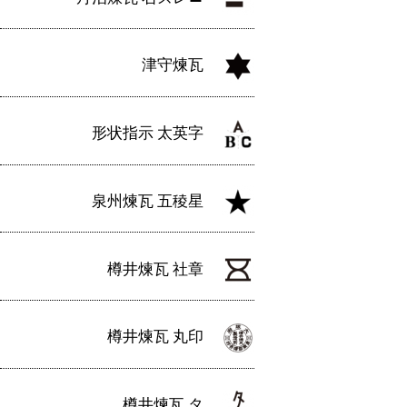
津守煉瓦
形状指示 太英字
泉州煉瓦 五稜星
樽井煉瓦 社章
樽井煉瓦 丸印
樽井煉瓦 タ