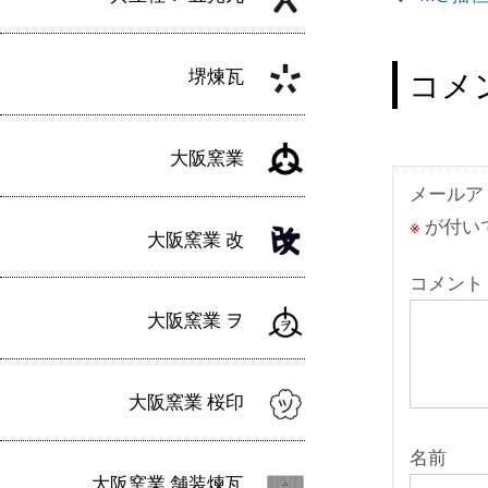
投
稿
ナ
堺煉瓦
コメ
ビ
ゲ
大阪窯業
ー
メールア
※
が付い
シ
大阪窯業 改
ョ
コメント
ン
大阪窯業 ヲ
大阪窯業 桜印
名前
大阪窯業 舗装煉瓦