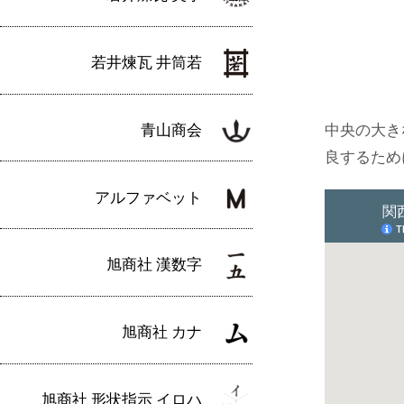
若井煉瓦 井筒若
青山商会
中央の大き
良するため
アルファベット
旭商社 漢数字
旭商社 カナ
旭商社 形状指示 イロハ