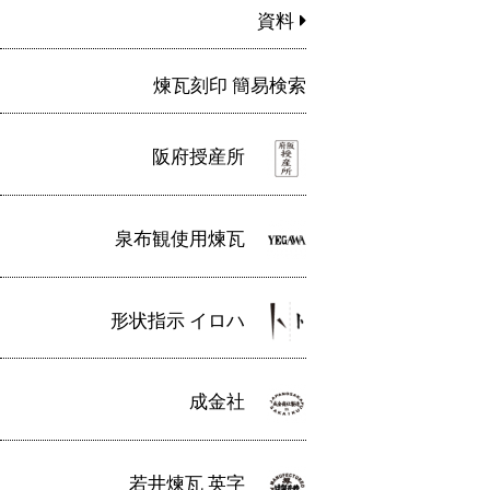
資料
煉瓦刻印 簡易検索
阪府授産所
泉布観使用煉瓦
形状指示 イロハ
成金社
若井煉瓦 英字