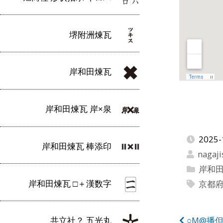
堺附洲煉瓦
岸和田煉瓦
岸和田煉瓦 岸×泉
2025-
岸和田煉瓦 棒添印
nagaji
岸和
岸和田煉瓦 □＋漢数字
京都
○M@播
共立社？ 五光丸