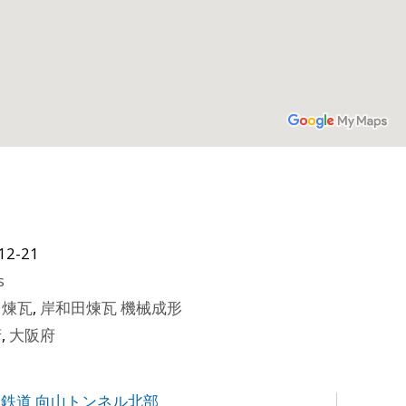
12-21
s
田煉瓦
,
岸和田煉瓦 機械成形
府
,
大阪府
但鉄道 向山トンネル北部