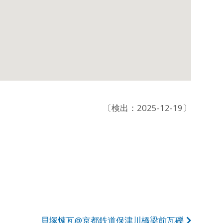
〔検出：2025-12-19〕
貝塚煉瓦@京都鉄道保津川橋梁前瓦礫