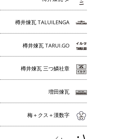
樽井煉瓦 TALUILENGA
樽井煉瓦 TARUI.GO
樽井煉瓦 三つ鱗社章
増田煉瓦
梅＋クス＋漢数字
／・＿