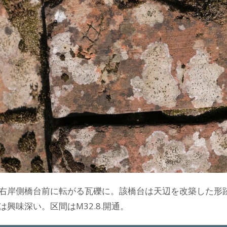
右岸側橋台前に転がる瓦礫に。該橋台は天辺を改築した形
は興味深い。区間はM32.8.開通。