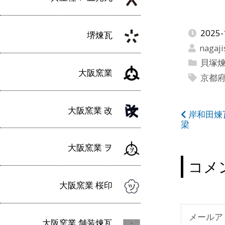
2025-
堺煉瓦
nagaji
貝塚
大阪窯業
京都
大阪窯業 改
投
岸和田煉瓦
梁
稿
大阪窯業 ヲ
ナ
コメ
ビ
大阪窯業 桜印
ゲ
ー
メールア
大阪窯業 舗装煉瓦