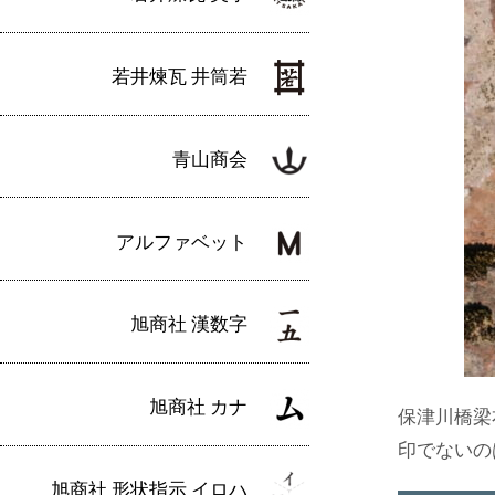
若井煉瓦 井筒若
青山商会
アルファベット
旭商社 漢数字
旭商社 カナ
保津川橋梁
印でないの
旭商社 形状指示 イロハ