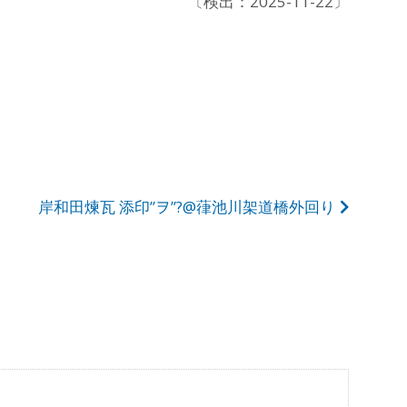
〔検出：2025-11-22〕
岸和田煉瓦 添印”ヲ”?@葎池川架道橋外回り