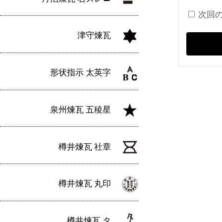
次回
津守煉瓦
形状指示 太英字
泉州煉瓦 五稜星
樽井煉瓦 社章
樽井煉瓦 丸印
樽井煉瓦 タ