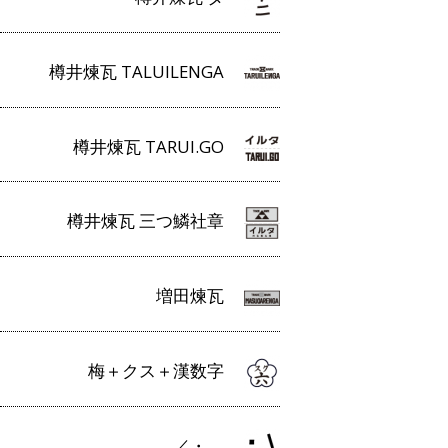
樽井煉瓦 TALUILENGA
樽井煉瓦 TARUI.GO
樽井煉瓦 三つ鱗社章
増田煉瓦
梅＋クス＋漢数字
／・＿