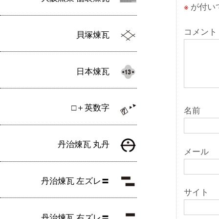
シ
※
が付い
ョ
コメント
貝塚煉瓦
ン
日本煉瓦
□＋英数字
名前
丹治煉瓦 丸丹
メール
丹治煉瓦 左ズレ〓
サイト
丹治煉瓦 右ズレ〓