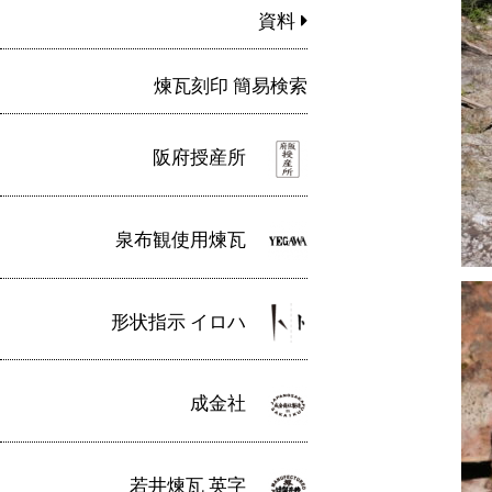
資料
煉瓦刻印 簡易検索
阪府授産所
泉布観使用煉瓦
形状指示 イロハ
成金社
若井煉瓦 英字