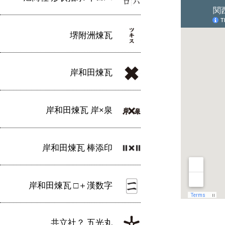
堺附洲煉瓦
岸和田煉瓦
岸和田煉瓦 岸×泉
岸和田煉瓦 棒添印
岸和田煉瓦 □＋漢数字
共立社？ 五光丸