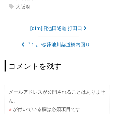
大阪府
投
[dim]旧池田隧道 打田口
稿
〝１〟?@葎池川架道橋内回り
ナ
ビ
コメントを残す
ゲ
ー
シ
メールアドレスが公開されることはありませ
ョ
ん。
ン
※
が付いている欄は必須項目です