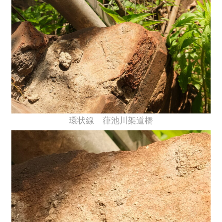
環状線 葎池川架道橋