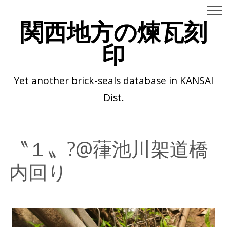
関西地方の煉瓦刻
印
Yet another brick-seals database in KANSAI
Dist.
〝１〟?@葎池川架道橋
内回り