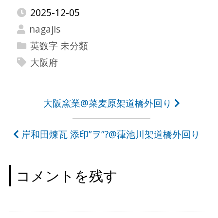
2025-12-05
nagajis
英数字 未分類
大阪府
投
大阪窯業@菜麦原架道橋外回り
稿
岸和田煉瓦 添印”ヲ”?@葎池川架道橋外回り
ナ
ビ
コメントを残す
ゲ
ー
シ