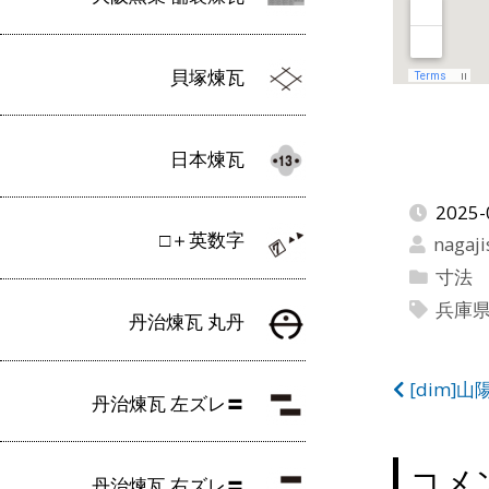
貝塚煉瓦
日本煉瓦
2025-
□＋英数字
nagaji
寸法
兵庫
丹治煉瓦 丸丹
投
[dim]
丹治煉瓦 左ズレ〓
稿
ナ
コメ
丹治煉瓦 右ズレ〓