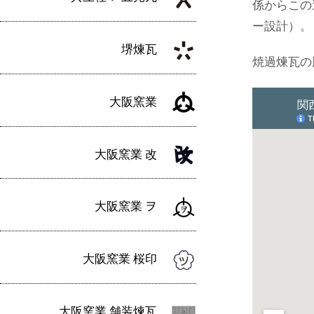
係からこの
ー設計）。
堺煉瓦
焼過煉瓦の
大阪窯業
大阪窯業 改
大阪窯業 ヲ
大阪窯業 桜印
大阪窯業 舗装煉瓦