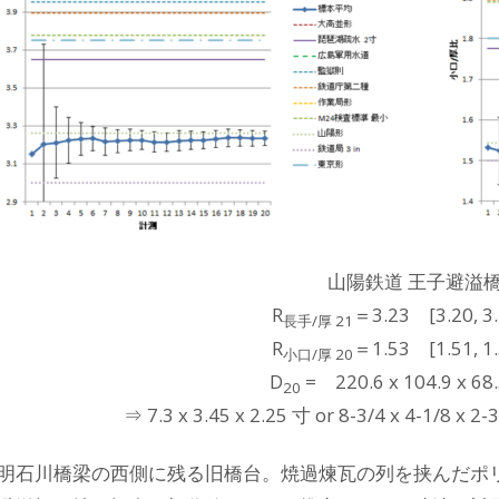
山陽鉄道 王子避溢
R
＝3.23 [3.20, 3.
長手/厚 21
R
＝1.53 [1.51, 1.
小口/厚 20
D
= 220.6 x 104.9 x 6
20
⇒ 7.3 x 3.45 x 2.25 寸 or 8-3/4 x 4-1/8 x 
明石川橋梁の西側に残る旧橋台。焼過煉瓦の列を挟んだポ