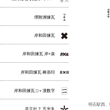
堺附洲煉瓦
岸和田煉瓦
岸和田煉瓦 岸×泉
岸和田煉瓦 棒添印
岸和田煉瓦 □＋漢数字
明石駅西、
共立社？ 五光丸