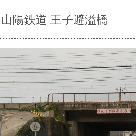
im]山陽鉄道 王子避溢橋