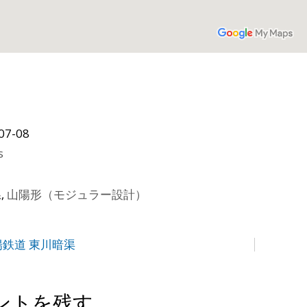
07-08
s
県
,
山陽形（モジュラー設計）
山陽鉄道 東川暗渠
ントを残す