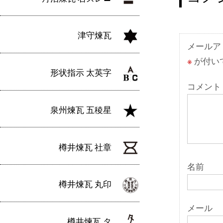
ビ
ゲ
津守煉瓦
ー
メールア
※
が付い
シ
形状指示 太英字
ョ
コメント
ン
泉州煉瓦 五稜星
樽井煉瓦 社章
名前
樽井煉瓦 丸印
メール
樽井煉瓦 タ