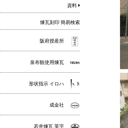
資料
煉瓦刻印 簡易検索
阪府授産所
泉布観使用煉瓦
形状指示 イロハ
成金社
若井煉瓦 英字