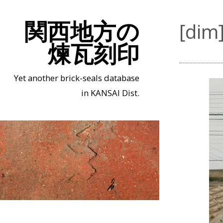
関西地方の
[d
煉瓦刻印
Yet another brick-seals database
in KANSAI Dist.