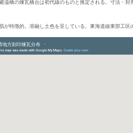
避溢橋の煉瓦橋台は初代線のものと推定される。寸法・対厚比
肌が特徴的。溶融し土色を呈している。東海道線東部工区