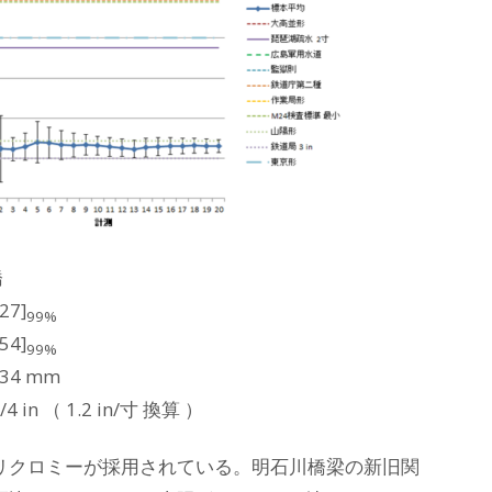
橋
27]
99%
54]
99%
8.34 mm
2-3/4 in （ 1.2 in/寸 換算 ）
リクロミーが採用されている。明石川橋梁の新旧関