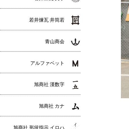
若井煉瓦 井筒若
青山商会
アルファベット
旭商社 漢数字
旭商社 カナ
旭商社 形状指示 イロハ