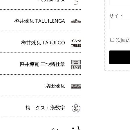
サイト
樽井煉瓦 TALUILENGA
次回
樽井煉瓦 TARUI.GO
樽井煉瓦 三つ鱗社章
増田煉瓦
梅＋クス＋漢数字
／・＿