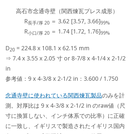
高石市念通寺壁（関西煉瓦プレス成形）
R
＝ 3.62 [3.57, 3.66]
長手/厚 20
99%
R
＝ 1.74 [1.72, 1.76]
小口/厚 20
99%
D
= 224.8 x 108.1 x 62.15 mm
20
⇒ 7.4 x 3.55 x 2.05 寸 or 8-7/8 x 4-1/4 x 2-1/2
in
参考値：9 x 4-3/8 x 2-1/2 in：3.600 / 1.750
念通寺壁に使われている関西煉瓦製品
のみを計
測。対厚比は 9 x 4-3/8 x 2-1/2 in のraw値（尺
寸に換算しない、インチ体系での比率）に正確
に一致し、イギリスで製造されたイギリス国内