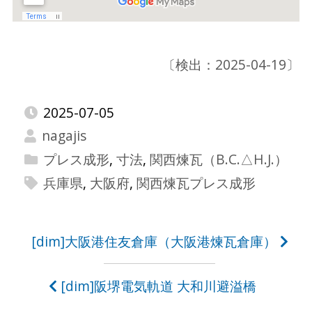
〔検出：2025-04-19〕
2025-07-05
nagajis
プレス成形
,
寸法
,
関西煉瓦（B.C.△H.J.）
兵庫県
,
大阪府
,
関西煉瓦プレス成形
投
[dim]大阪港住友倉庫（大阪港煉瓦倉庫）
稿
[dim]阪堺電気軌道 大和川避溢橋
ナ