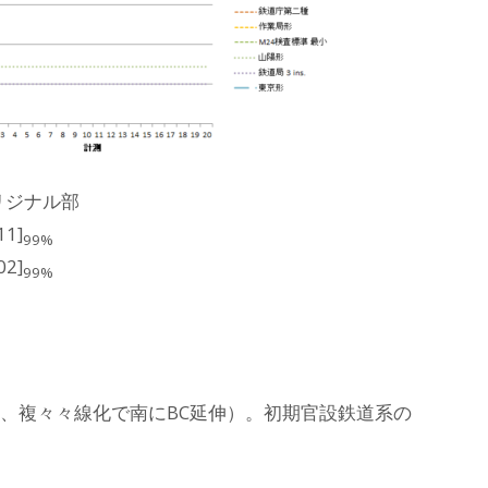
リジナル部
11]
99%
02]
99%
伸、複々々線化で南にBC延伸）。初期官設鉄道系の