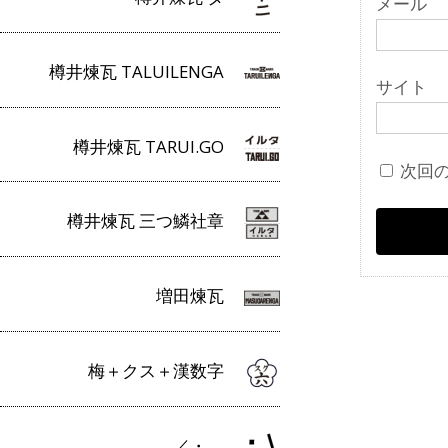
メール
樽井煉瓦 TALUILENGA
サイト
樽井煉瓦 TARUI.GO
次回
樽井煉瓦 三つ鱗社章
増田煉瓦
梅＋クス＋漢数字
／・＿