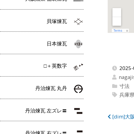
貝塚煉瓦
日本煉瓦
□＋英数字
2025-
nagaji
寸法
丹治煉瓦 丸丹
兵庫
丹治煉瓦 左ズレ〓
投
[dim]
稿
丹治煉瓦 右ズレ〓