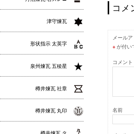
ナ
コメ
ビ
津守煉瓦
ゲ
ー
メールア
形状指示 太英字
※
が付い
シ
ョ
コメント
泉州煉瓦 五稜星
ン
樽井煉瓦 社章
名前
樽井煉瓦 丸印
樽井煉瓦 タ