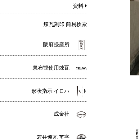
資料
煉瓦刻印 簡易検索
阪府授産所
泉布観使用煉瓦
形状指示 イロハ
成金社
若井煉瓦 英字