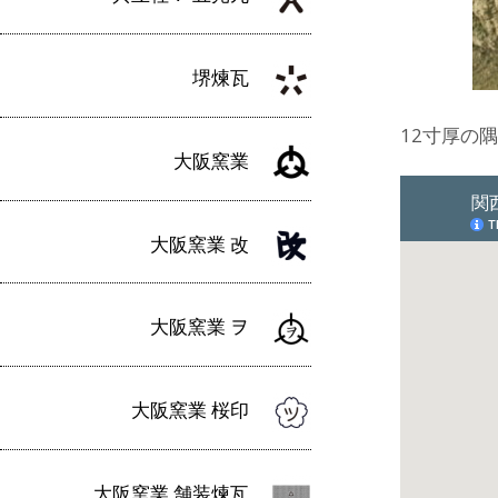
堺煉瓦
12寸厚の
大阪窯業
大阪窯業 改
大阪窯業 ヲ
大阪窯業 桜印
大阪窯業 舗装煉瓦