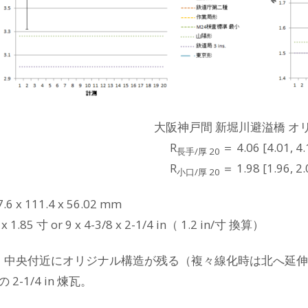
大阪神戸間 新堀川避溢橋 オ
R
＝ 4.06 [4.01, 4.
長手/厚 20
R
＝ 1.98 [1.96, 2.
小口/厚 20
6 x 111.4 x 56.02 mm
7 x 1.85 寸 or 9 x 4-3/8 x 2-1/4 in（ 1.2 in/寸 換算）
竣工。中央付近にオリジナル構造が残る（複々線化時は北へ延
2-1/4 in 煉瓦。