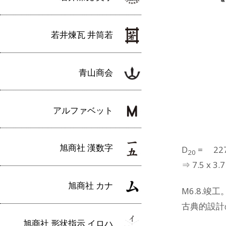
若井煉瓦 井筒若
青山商会
アルファベット
旭商社 漢数字
D
= 227.
20
⇒ 7.5 x 3.
旭商社 カナ
M6.8.
古典的設計の 
旭商社 形状指示 イロハ