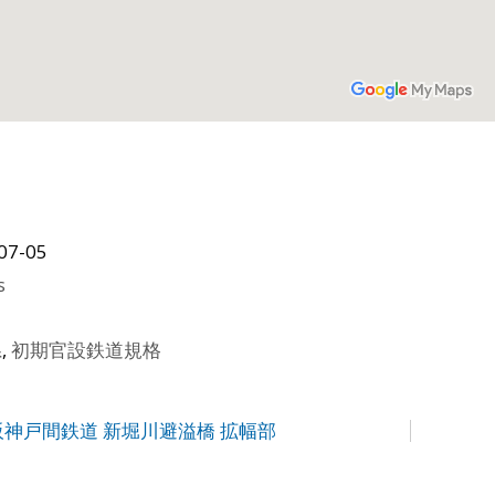
07-05
s
県
,
初期官設鉄道規格
大阪神戸間鉄道 新堀川避溢橋 拡幅部