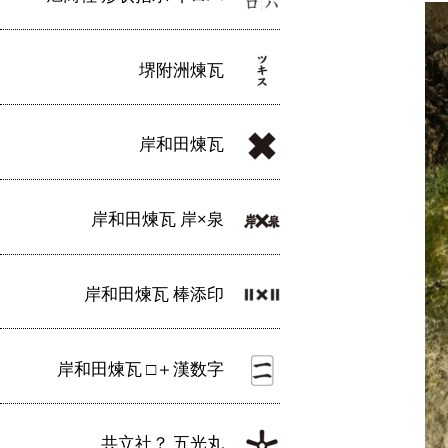
堺附洲煉瓦
岸和田煉瓦
岸和田煉瓦 岸×泉
岸和田煉瓦 棒添印
岸和田煉瓦 □＋漢数字
共立社？ 五光丸