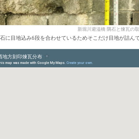
新堀川避溢橋 隅石と煉瓦の
隅石に目地込み6段を合わせているためそこだけ目地が詰ん