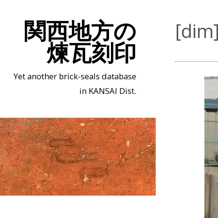
関西地方の
[d
煉瓦刻印
Yet another brick-seals database
in KANSAI Dist.