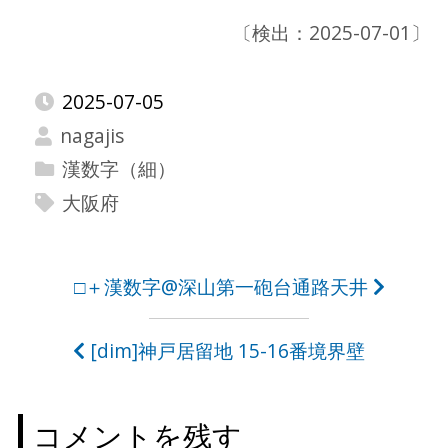
〔検出：2025-07-01〕
2025-07-05
nagajis
漢数字（細）
大阪府
投
□＋漢数字@深山第一砲台通路天井
稿
[dim]神戸居留地 15-16番境界壁
ナ
ビ
コメントを残す
ゲ