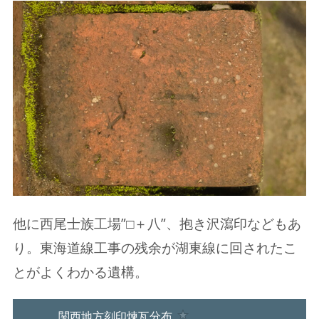
他に西尾士族工場”□＋八”、抱き沢瀉印などもあ
り。東海道線工事の残余が湖東線に回されたこ
とがよくわかる遺構。