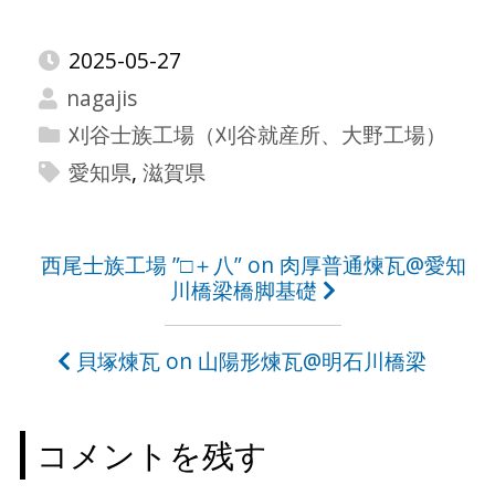
2025-05-27
nagajis
刈谷士族工場（刈谷就産所、大野工場）
愛知県
,
滋賀県
投
西尾士族工場 ”□＋八” on 肉厚普通煉瓦@愛知
川橋梁橋脚基礎
稿
ナ
貝塚煉瓦 on 山陽形煉瓦@明石川橋梁
ビ
ゲ
コメントを残す
ー