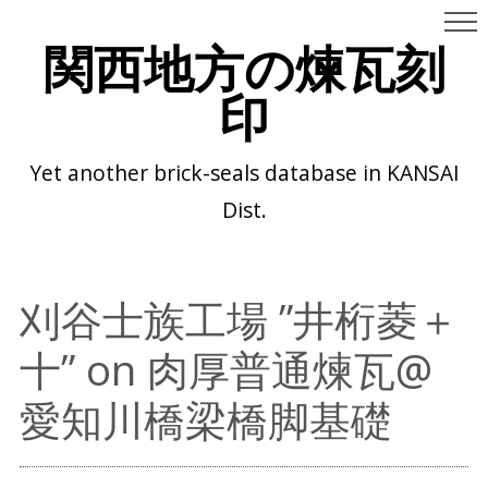
関西地方の煉瓦刻
印
Yet another brick-seals database in KANSAI
Dist.
刈谷士族工場 ”井桁菱＋
十” on 肉厚普通煉瓦@
愛知川橋梁橋脚基礎