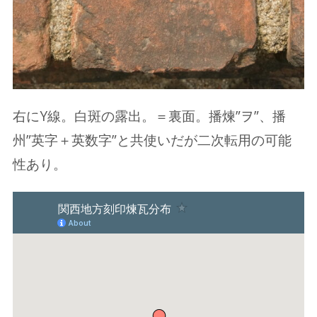
右にY線。白斑の露出。＝裏面。播煉”ヲ”、播
州”英字＋英数字”と共使いだが二次転用の可能
性あり。