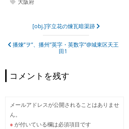
大阪府
投
[obj.]字立花の煉瓦暗渠跡
稿
播煉”ヲ”、播州”英字・英数字”@城東区天王
ナ
田1
ビ
ゲ
コメントを残す
ー
シ
ョ
メールアドレスが公開されることはありませ
ン
ん。
※
が付いている欄は必須項目です