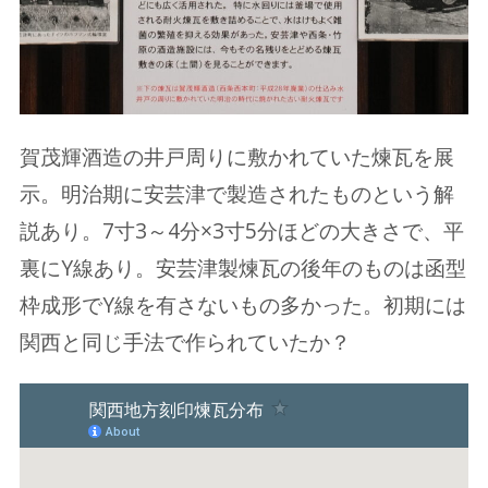
賀茂輝酒造の井戸周りに敷かれていた煉瓦を展
示。明治期に安芸津で製造されたものという解
説あり。7寸3～4分×3寸5分ほどの大きさで、平
裏にY線あり。安芸津製煉瓦の後年のものは函型
枠成形でY線を有さないもの多かった。初期には
関西と同じ手法で作られていたか？