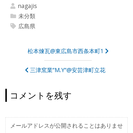
nagajis
未分類
広島県
投
松本煉瓦@東広島市西条本町1
稿
三津窯業”M.Y”@安芸津町立花
ナ
ビ
コメントを残す
ゲ
ー
シ
メールアドレスが公開されることはありませ
ョ