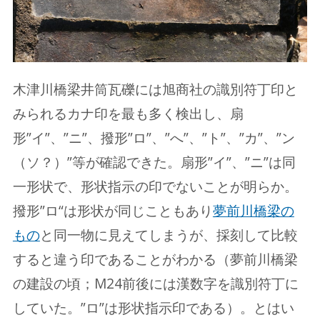
木津川橋梁井筒瓦礫には旭商社の識別符丁印と
みられるカナ印を最も多く検出し、扇
形”イ”、”ニ”、撥形”ロ”、”へ”、”ト”、”カ”、”ン
（ソ？）”等が確認できた。扇形”イ”、”ニ”は同
一形状で、形状指示の印でないことが明らか。
撥形”ロ“は形状が同じこともあり
夢前川橋梁の
もの
と同一物に見えてしまうが、採刻して比較
すると違う印であることがわかる（夢前川橋梁
の建設の頃；M24前後には漢数字を識別符丁に
していた。”ロ”は形状指示印である）。とはい