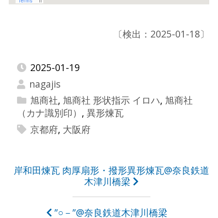
〔検出：2025-01-18〕
2025-01-19
nagajis
旭商社
,
旭商社 形状指示 イロハ
,
旭商社
（カナ識別印）
,
異形煉瓦
京都府
,
大阪府
投
岸和田煉瓦 肉厚扇形・撥形異形煉瓦@奈良鉄道
木津川橋梁
稿
ナ
”○－”@奈良鉄道木津川橋梁