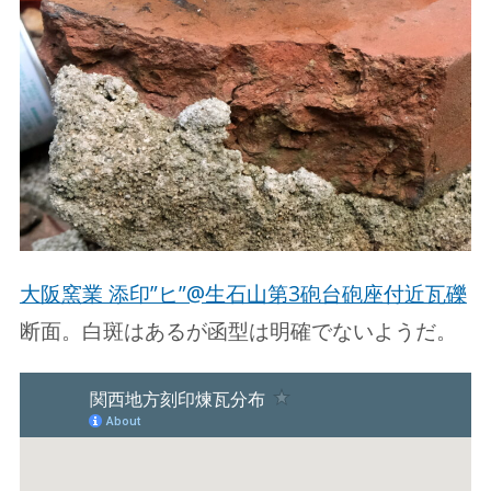
大阪窯業 添印”ヒ”@生石山第3砲台砲座付近瓦礫
断面。白斑はあるが函型は明確でないようだ。