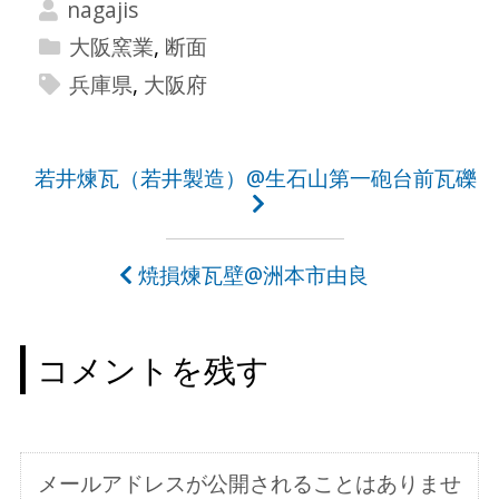
nagajis
大阪窯業
,
断面
兵庫県
,
大阪府
投
若井煉瓦（若井製造）@生石山第一砲台前瓦礫
稿
ナ
焼損煉瓦壁@洲本市由良
ビ
ゲ
コメントを残す
ー
シ
ョ
メールアドレスが公開されることはありませ