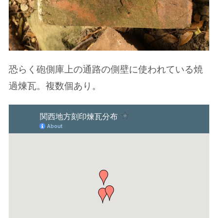
恐らく砲側庫上の通路の側壁に使われている焼
過煉瓦。複数個あり。