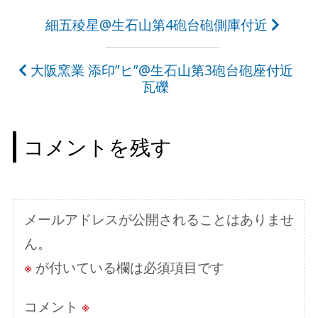
投
細五稜星@生石山第4砲台砲側庫付近
稿
大阪窯業 添印”ヒ”@生石山第3砲台砲座付近
ナ
瓦礫
ビ
ゲ
コメントを残す
ー
シ
ョ
メールアドレスが公開されることはありませ
ン
ん。
※
が付いている欄は必須項目です
コメント
※