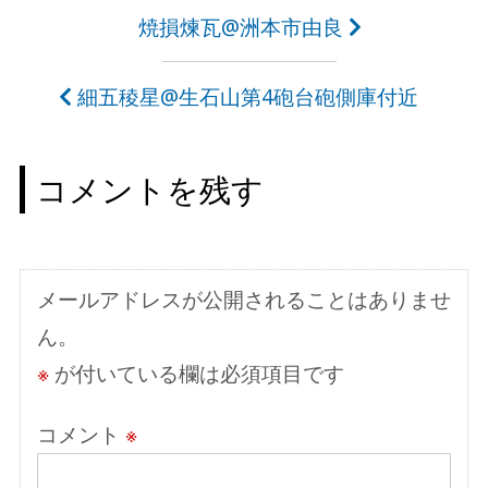
投
焼損煉瓦@洲本市由良
稿
細五稜星@生石山第4砲台砲側庫付近
ナ
ビ
コメントを残す
ゲ
ー
シ
メールアドレスが公開されることはありませ
ョ
ん。
ン
※
が付いている欄は必須項目です
コメント
※