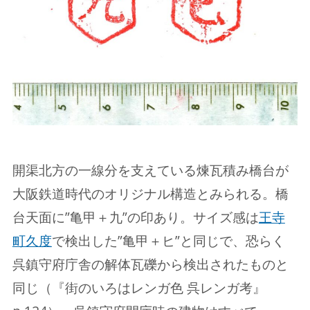
開渠北方の一線分を支えている煉瓦積み橋台が
大阪鉄道時代のオリジナル構造とみられる。橋
台天面に”亀甲＋九”の印あり。サイズ感は
王寺
町久度
で検出した”亀甲＋ヒ”と同じで、恐らく
呉鎮守府庁舎の解体瓦礫から検出されたものと
同じ（『街のいろはレンガ色 呉レンガ考』