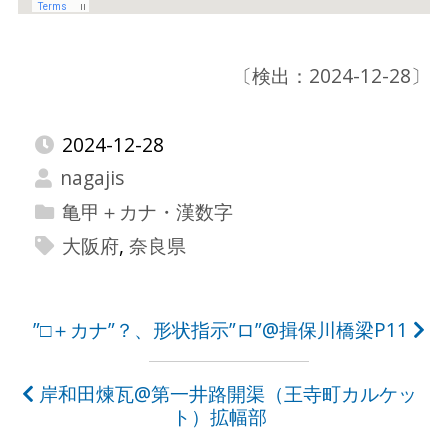
〔検出：2024-12-28〕
2024-12-28
nagajis
亀甲＋カナ・漢数字
大阪府
,
奈良県
投
”□＋カナ”？、形状指示”ロ”@揖保川橋梁P11
稿
岸和田煉瓦@第一井路開渠（王寺町カルケッ
ナ
ト）拡幅部
ビ