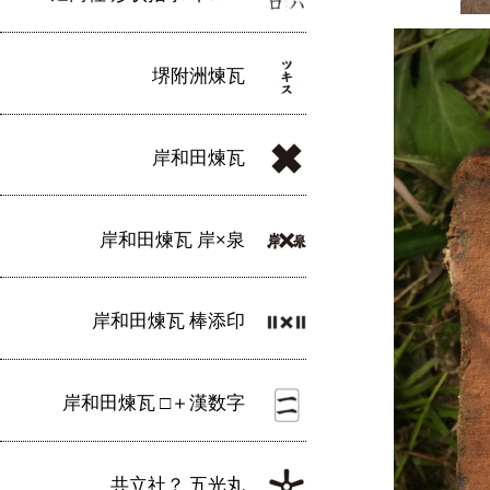
堺附洲煉瓦
岸和田煉瓦
岸和田煉瓦 岸×泉
岸和田煉瓦 棒添印
岸和田煉瓦 □＋漢数字
共立社？ 五光丸