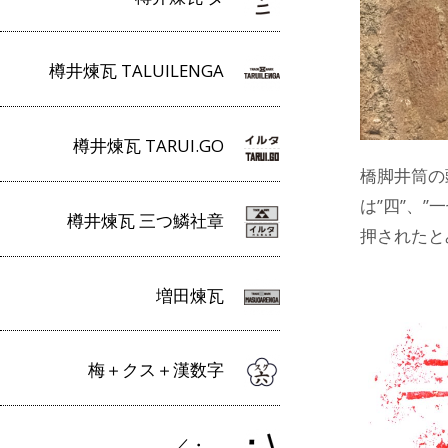
樽井煉瓦 TALUILENGA
樽井煉瓦 TARUI.GO
橋脚井筒の
は”四”、
樽井煉瓦 三つ鱗社章
押されたと
増田煉瓦
梅＋クス＋漢数字
／・＿