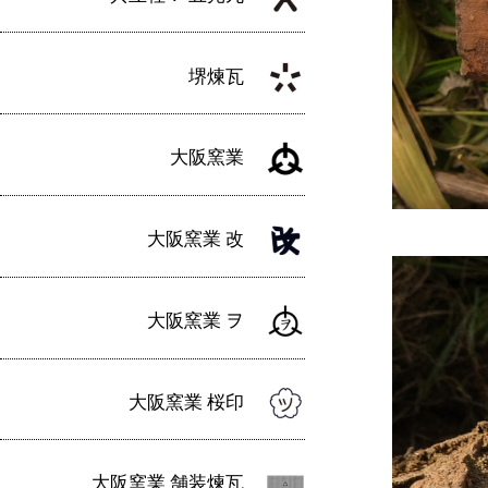
堺煉瓦
大阪窯業
大阪窯業 改
大阪窯業 ヲ
大阪窯業 桜印
大阪窯業 舗装煉瓦