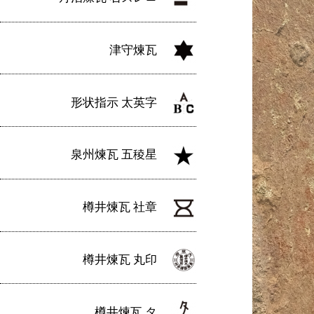
津守煉瓦
形状指示 太英字
泉州煉瓦 五稜星
樽井煉瓦 社章
樽井煉瓦 丸印
樽井煉瓦 タ