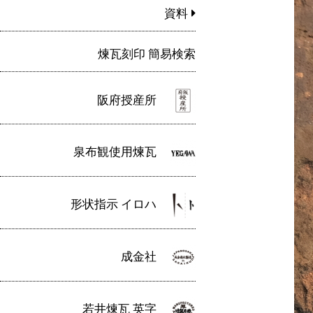
資料
煉瓦刻印 簡易検索
阪府授産所
泉布観使用煉瓦
形状指示 イロハ
成金社
若井煉瓦 英字