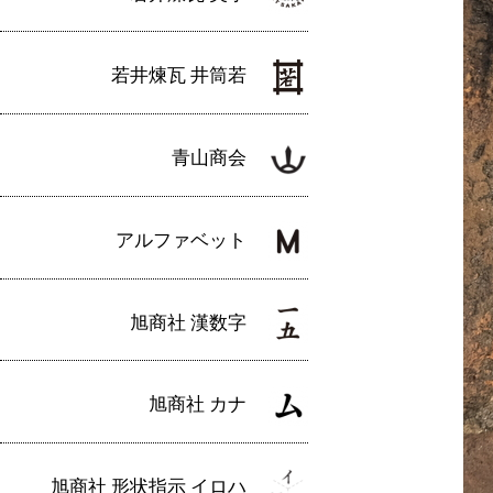
若井煉瓦 井筒若
青山商会
アルファベット
旭商社 漢数字
旭商社 カナ
旭商社 形状指示 イロハ