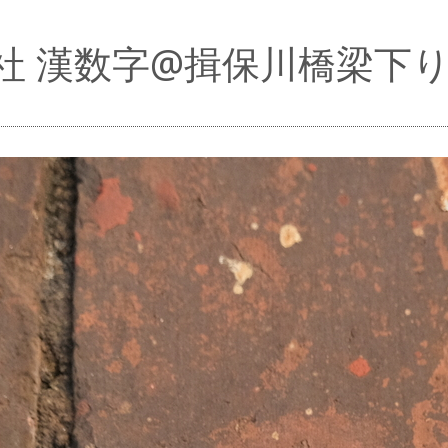
社 漢数字@揖保川橋梁下り線