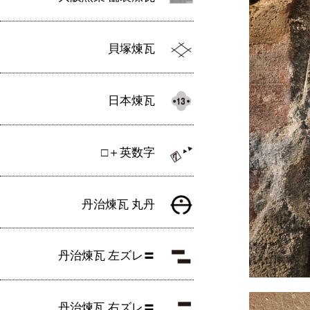
貝塚煉瓦
日本煉瓦
□＋英数字
丹治煉瓦 丸丹
丹治煉瓦 左ズレ〓
丹治煉瓦 右ズレ〓