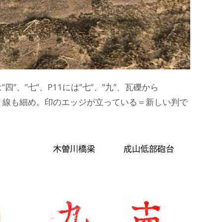
、”七”、P11には”七”、”九”、瓦礫から
鋭く、線も細め。印のエッジが立っている＝新しい判で