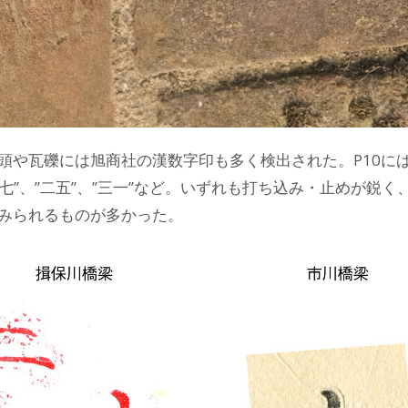
頭や瓦礫には旭商社の漢数字印も多く検出された。P10には”四”
”一七”、”二五”、”三一”など。いずれも打ち込み・止めが
みられるものが多かった。