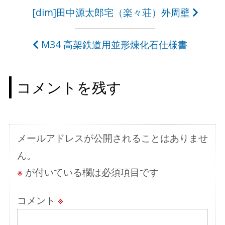
投
[dim]田中源太郎宅（楽々荘）外周壁
稿
M34 高架鉄道用並形煉化石仕様書
ナ
ビ
コメントを残す
ゲ
ー
シ
メールアドレスが公開されることはありませ
ョ
ん。
ン
※
が付いている欄は必須項目です
コメント
※