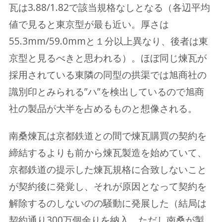
瓦は3.88/1.82で該当規格なしとなる（各辺平均
値で見ると東京型が最も近い。厚さは
55.3mm/59.0mmと１分以上異なり、後者は東
京型と見るべきと思われる）。ほぼ同じ煉瓦が
採用されている東隣の同型の拱渠では旭商社の
識別印とみられる”ハ”を検出しているので旭商
社の製品が大半を占めるものと想像される。
南桑煉瓦は京都鉄道との間で煉瓦購買の契約を
締結するよりも前から煉瓦製造を始めていて、
京都鉄道の提示した煉瓦規格に合致しないこと
が契約後に発覚し、それが原因となって契約を
解除するのしないのの騒動に発展した（結局は
契約通り300万個余りを納入。ただし南桑が製