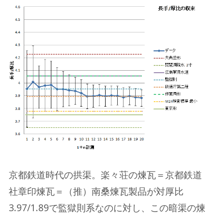
京都鉄道時代の拱渠。楽々荘の煉瓦＝京都鉄道
社章印煉瓦＝（推）南桑煉瓦製品が対厚比
3.97/1.89で監獄則系なのに対し、この暗渠の煉