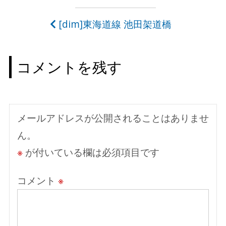
稿
[dim]東海道線 池田架道橋
ナ
ビ
コメントを残す
ゲ
ー
シ
メールアドレスが公開されることはありませ
ョ
ん。
ン
※
が付いている欄は必須項目です
コメント
※