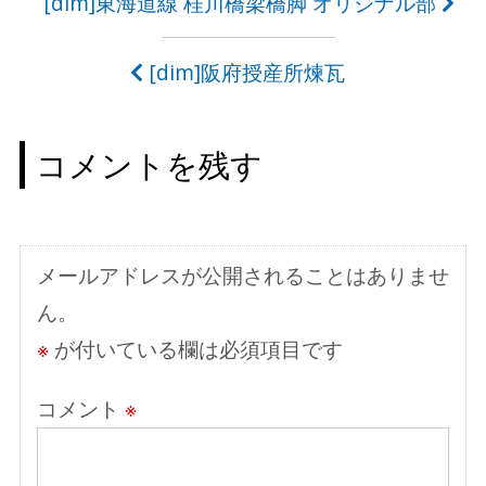
投
[dim]東海道線 桂川橋梁橋脚 オリジナル部
稿
[dim]阪府授産所煉瓦
ナ
ビ
コメントを残す
ゲ
ー
シ
メールアドレスが公開されることはありませ
ョ
ん。
ン
※
が付いている欄は必須項目です
コメント
※