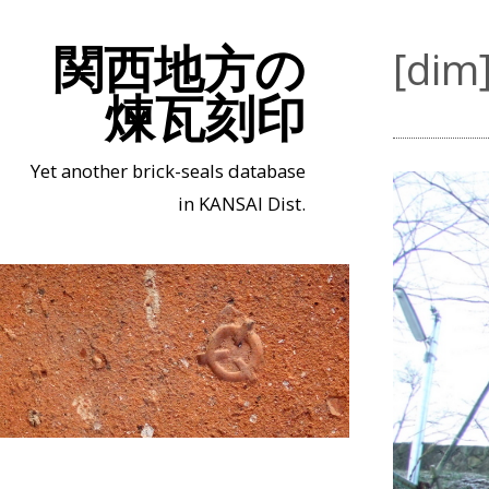
関西地方の
[d
煉瓦刻印
Yet another brick-seals database
in KANSAI Dist.