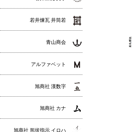
若井煉瓦 井筒若
青山商会
アルファベット
旭商社 漢数字
旭商社 カナ
旭商社 形状指示 イロハ