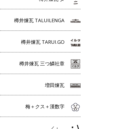
樽井煉瓦 TALUILENGA
樽井煉瓦 TARUI.GO
樽井煉瓦 三つ鱗社章
増田煉瓦
梅＋クス＋漢数字
／・＿