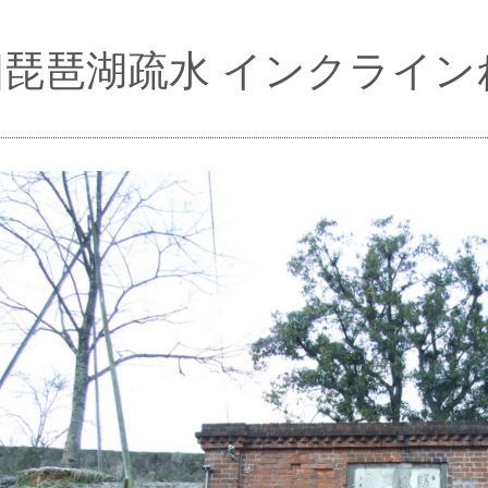
im]琵琶湖疏水 インクライ