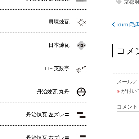
京都
貝塚煉瓦
投
[dim]
稿
日本煉瓦
ナ
コメ
ビ
□＋英数字
ゲ
ー
メールア
※
が付い
丹治煉瓦 丸丹
シ
ョ
コメント
丹治煉瓦 左ズレ〓
ン
丹治煉瓦 右ズレ〓