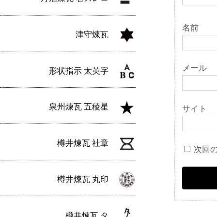
名前
津守煉瓦
メール
形状指示 太英字
泉州煉瓦 五稜星
サイト
樽井煉瓦 社章
次回
樽井煉瓦 丸印
樽井煉瓦 タ