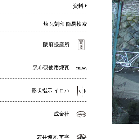
資料
煉瓦刻印 簡易検索
阪府授産所
泉布観使用煉瓦
形状指示 イロハ
成金社
若井煉瓦 英字