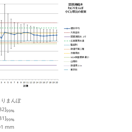
じりまんぽ
82]
99%
81]
99%
.01 mm