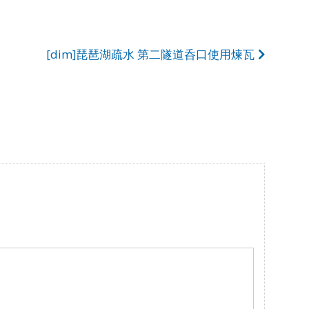
[dim]琵琶湖疏水 第二隧道呑口使用煉瓦