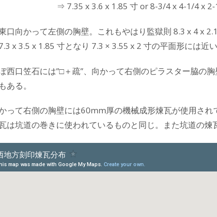
⇒ 7.35 x 3.6 x 1.85 寸 or 8-3/4 x 4-1/4 x
口向かって左側の胸壁。これもやはり監獄則 8.3 x 4 x 2
3 x 3.5 x 1.85 寸となり 7.3 × 3.55 x 2 寸
ぽ西口笠石には”□＋疏”、向かって右側のピラスター脇の胸壁
もある。
かって右側の胸壁には60mm厚の機械成形煉瓦が使用され
瓦は坑道の巻きに使われているものと同じ。また坑道の煉