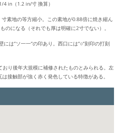
 2-1/4 in（1.2 in/寸 換算）
.1 寸素地の等方縮小。この素地が0.88倍に焼き縮ん
の平面形には近いものになる（それでも厚は明確に2寸でない）。
には”ソ一一”の印あり。西口には”○”刻印の打刻
ており後年大規模に補修されたものとみられる。左
瓦は接触部が強く赤く発色している特徴がある。