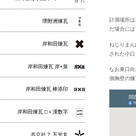
計測場所は東
堺附洲煉瓦
だ場合には7.
岸和田煉瓦
ねじりまん
された小口
岸和田煉瓦 岸×泉
なお東口向
側胸壁の煉
岸和田煉瓦 棒添印
岸和田煉瓦 □＋漢数字
共立社？ 五光丸