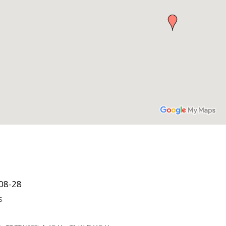
08-28
s