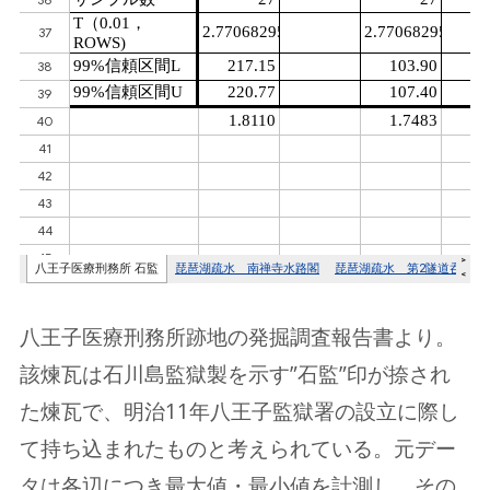
八王子医療刑務所跡地の発掘調査報告書より。
該煉瓦は石川島監獄製を示す”石監”印が捺され
た煉瓦で、明治11年八王子監獄署の設立に際し
て持ち込まれたものと考えられている。元デー
タは各辺につき最大値・最小値を計測し、その