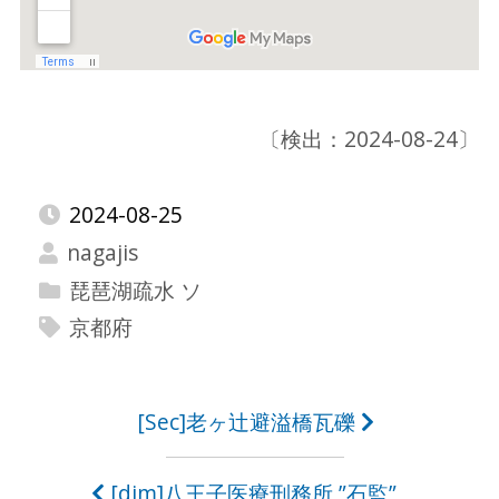
〔検出：2024-08-24〕
2024-08-25
nagajis
琵琶湖疏水 ソ
京都府
投
[Sec]老ヶ辻避溢橋瓦礫
稿
[dim]八王子医療刑務所 ”石監”