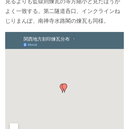
見るよりも監獄則煉瓦の等方縮小と見たほうが
よく一致する。第二隧道呑口、インクラインね
じりまんぽ、南禅寺水路閣の煉瓦も同様。