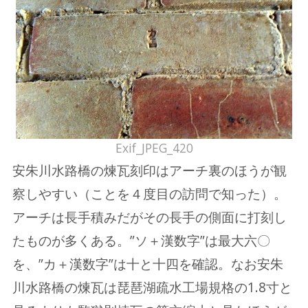
Exif_JPEG_420
安朱川水路橋の煉瓦刻印はアーチ裏のほうが観
察しやすい（ことを４度目の訪問で知った）。
アーチは長手積みだがその長手の側面に打刻し
たものが多くある。”ソ＋漢数字”は最大六〇
を、”カ＋漢数字”は十と十四を確認。なお安朱
川水路橋の煉瓦は琵琶湖疏水工場規格の1.8寸と