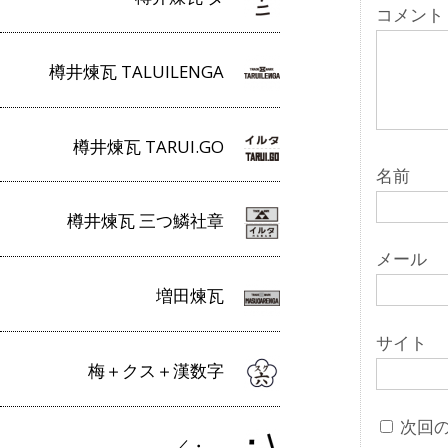
ョ
コメント
ン
樽井煉瓦 TALUILENGA
樽井煉瓦 TARUI.GO
名前
樽井煉瓦 三つ鱗社章
メール
増田煉瓦
サイト
梅＋クス＋漢数字
次回
／・＿