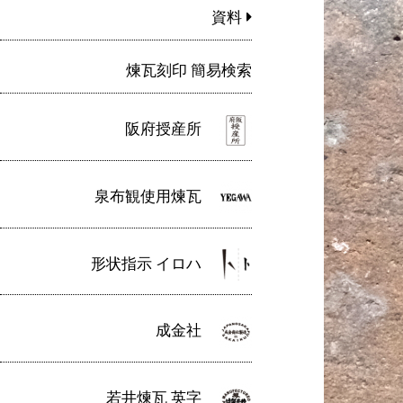
資料
煉瓦刻印 簡易検索
阪府授産所
泉布観使用煉瓦
形状指示 イロハ
成金社
若井煉瓦 英字