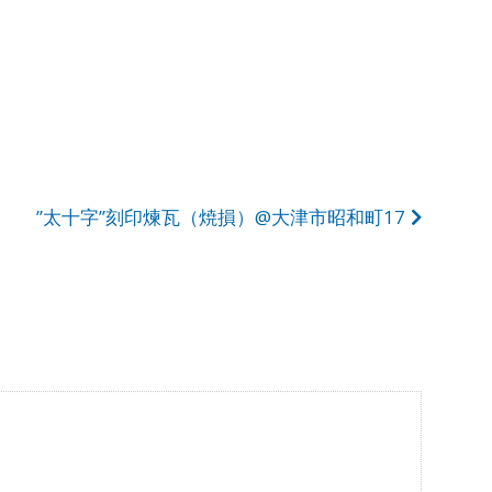
”太十字”刻印煉瓦（焼損）@大津市昭和町17