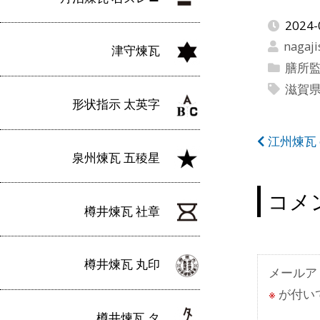
2024-
nagaji
津守煉瓦
膳所監
滋賀
形状指示 太英字
投
江州煉瓦 
泉州煉瓦 五稜星
稿
ナ
コメ
樽井煉瓦 社章
ビ
ゲ
樽井煉瓦 丸印
ー
メールア
※
が付い
シ
樽井煉瓦 タ