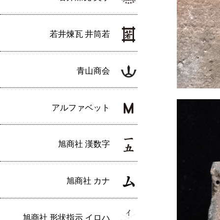
若井煉瓦 井筒若
青山商会
アルファベット
旭商社 漢数字
旭商社 カナ
旭商社 形状指示 イロハ