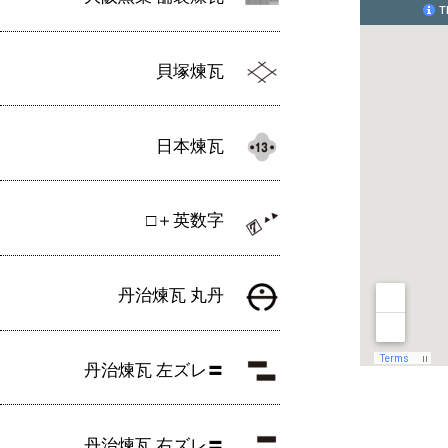
貝塚煉瓦
日本煉瓦
□＋英数字
丹治煉瓦 丸丹
丹治煉瓦 左ズレ〓
丹治煉瓦 右ズレ〓