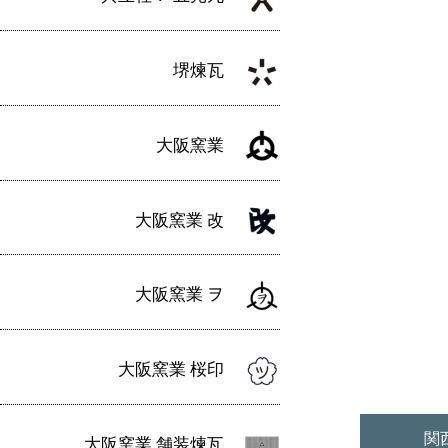
堺煉瓦
大阪窯業
大阪窯業 改
大阪窯業 ヲ
大阪窯業 桜印
大阪窯業 舗装煉瓦