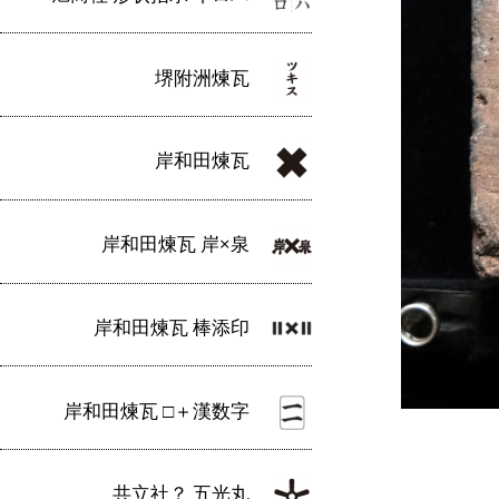
堺附洲煉瓦
岸和田煉瓦
岸和田煉瓦 岸×泉
岸和田煉瓦 棒添印
岸和田煉瓦 □＋漢数字
共立社？ 五光丸