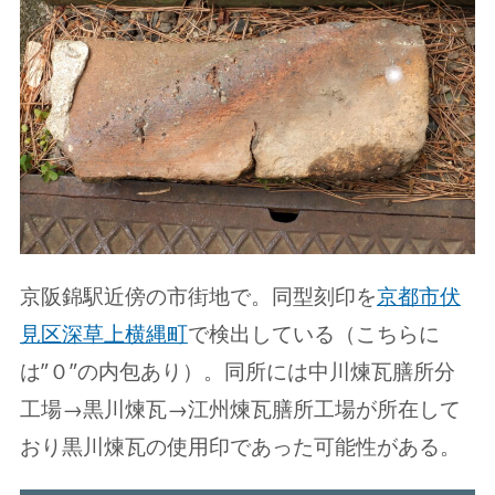
京阪錦駅近傍の市街地で。同型刻印を
京都市伏
見区深草上横縄町
で検出している（こちらに
は”０”の内包あり）。同所には中川煉瓦膳所分
工場→黒川煉瓦→江州煉瓦膳所工場が所在して
おり黒川煉瓦の使用印であった可能性がある。