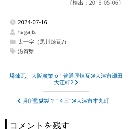
〔検出：2018-05-06〕
2024-07-16
nagajis
太十字（黒川煉瓦?）
滋賀県
投
堺煉瓦、大阪窯業 on 普通厚煉瓦@大津市瀬田
大江町2
稿
ナ
膳所監獄製？ ”４三”@大津市本丸町
ビ
ゲ
コメントを残す