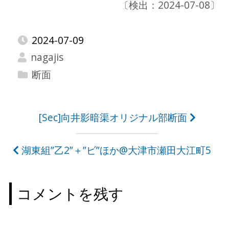
〔検出：2024-07-08〕
2024-07-09
nagajis
断面
投
[Sec]向井影暗渠オリジナル部断面
稿
湖東組”乙2”＋”ビ”ほか@大津市瀬田大江町5
ナ
ビ
コメントを残す
ゲ
ー