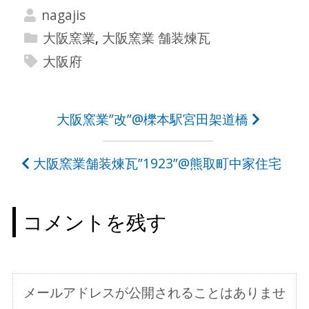
nagajis
大阪窯業
,
大阪窯業 舗装煉瓦
大阪府
投
大阪窯業”改”@櫟本駅宮田架道橋
稿
大阪窯業舗装煉瓦”1923”@熊取町中家住宅
ナ
ビ
コメントを残す
ゲ
ー
シ
メールアドレスが公開されることはありませ
ョ