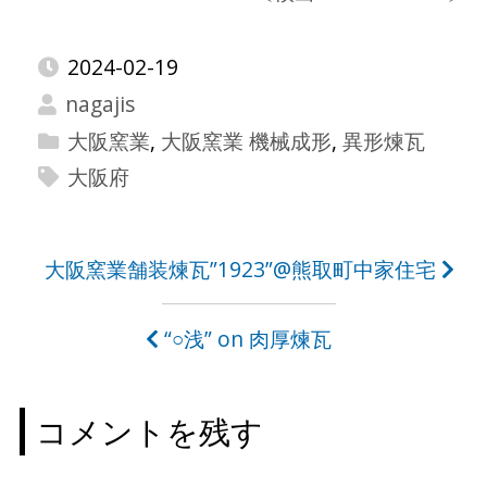
2024-02-19
nagajis
大阪窯業
,
大阪窯業 機械成形
,
異形煉瓦
大阪府
投
大阪窯業舗装煉瓦”1923”@熊取町中家住宅
稿
“○浅” on 肉厚煉瓦
ナ
ビ
コメントを残す
ゲ
ー