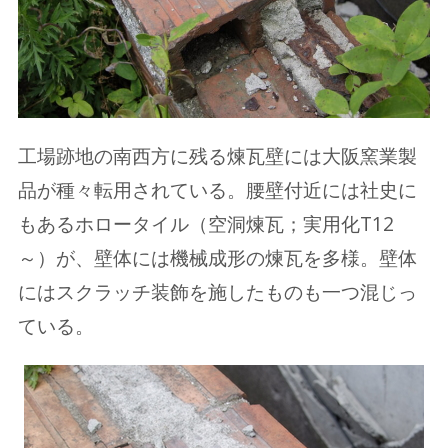
工場跡地の南西方に残る煉瓦壁には大阪窯業製
品が種々転用されている。腰壁付近には社史に
もあるホロータイル（空洞煉瓦；実用化T12
～）が、壁体には機械成形の煉瓦を多様。壁体
にはスクラッチ装飾を施したものも一つ混じっ
ている。