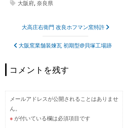
大阪府
,
奈良県
投
大高庄右衛門 改良ホフマン窯特許
稿
大阪窯業舗装煉瓦 初期型@貝塚工場跡
ナ
ビ
コメントを残す
ゲ
ー
シ
メールアドレスが公開されることはありませ
ョ
ん。
ン
※
が付いている欄は必須項目です