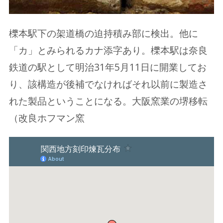
櫟本駅下の架道橋の迫持積み部に検出。他に
「カ」とみられるカナ添字あり。櫟本駅は奈良
鉄道の駅として明治31年5月11日に開業してお
り、該構造が後補でなければそれ以前に製造さ
れた製品ということになる。大阪窯業の堺移転
（改良ホフマン窯