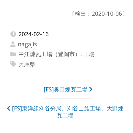
〔検出：2020-10-06〕
2024-02-16
nagajis
中江煉瓦工場（豊岡市）
,
工場
兵庫県
投
[FS]奥田煉瓦工場
稿
[FS]東洋組刈谷分局、刈谷士族工場、大野煉
ナ
瓦工場
ビ