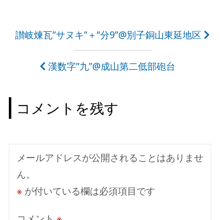
投
讃岐煉瓦”サヌキ”＋”分9”@別子銅山東延地区
稿
漢数字”九”@成山第二低部砲台
ナ
ビ
コメントを残す
ゲ
ー
シ
メールアドレスが公開されることはありませ
ョ
ん。
ン
※
が付いている欄は必須項目です
コメント
※