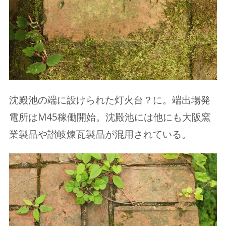
沈殿池の端に設けられた灯火台？に。端出場発
電所はM45稼働開始。沈殿池には他にも大阪窯
業製品や讃岐煉瓦製品が混用されている。