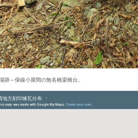
場跡～保線小屋間の無名橋梁橋台。