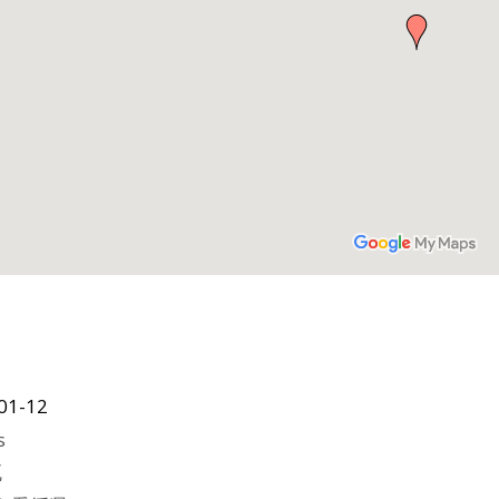
01-12
s
瓦