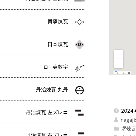
貝塚煉瓦
日本煉瓦
□＋英数字
丹治煉瓦 丸丹
2024-
丹治煉瓦 左ズレ〓
nagaji
堺煉
丹治煉瓦 右ズレ〓