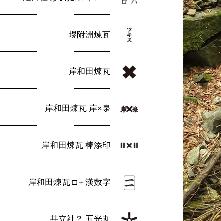
堺附洲煉瓦
岸和田煉瓦
岸和田煉瓦 岸×泉
岸和田煉瓦 棒添印
岸和田煉瓦 □＋漢数字
共立社？ 五光丸