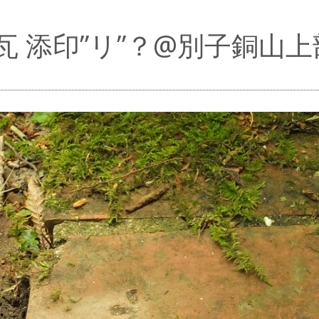
瓦 添印”リ”？@別子銅山