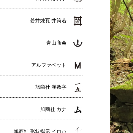
若井煉瓦 井筒若
青山商会
アルファベット
旭商社 漢数字
旭商社 カナ
旭商社 形状指示 イロハ