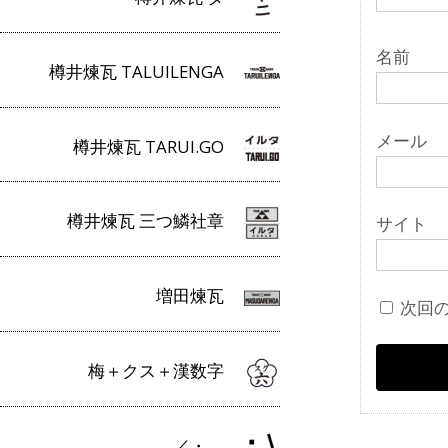
名前
樽井煉瓦 TALUILENGA
メール
樽井煉瓦 TARUI.GO
樽井煉瓦 三つ鱗社章
サイト
増田煉瓦
次回
梅＋クス＋漢数字
／・＿