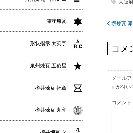
大阪
津守煉瓦
投
堺煉瓦 
稿
形状指示 太英字
ナ
コメ
ビ
泉州煉瓦 五稜星
ゲ
ー
メールア
※
が付い
樽井煉瓦 社章
シ
ョ
コメント
樽井煉瓦 丸印
ン
樽井煉瓦 タ