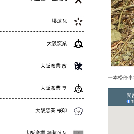
堺煉瓦
大阪窯業
大阪窯業 改
一本松停車
大阪窯業 ヲ
大阪窯業 桜印
大阪窯業 舗装煉瓦