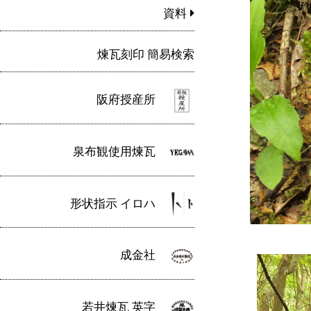
資料
煉瓦刻印 簡易検索
阪府授産所
泉布観使用煉瓦
形状指示 イロハ
成金社
若井煉瓦 英字