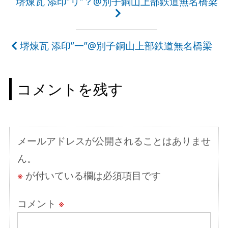
投
堺煉瓦 添印”リ”？@別子銅山上部鉄道無名橋梁
稿
ナ
堺煉瓦 添印”一”@別子銅山上部鉄道無名橋梁
ビ
ゲ
コメントを残す
ー
シ
ョ
メールアドレスが公開されることはありませ
ン
ん。
※
が付いている欄は必須項目です
コメント
※