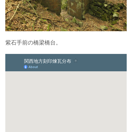
紫石手前の橋梁橋台。