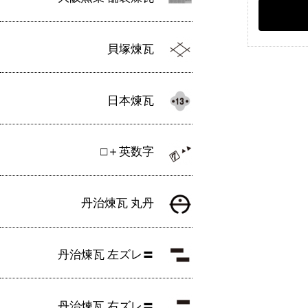
貝塚煉瓦
日本煉瓦
□＋英数字
丹治煉瓦 丸丹
丹治煉瓦 左ズレ〓
丹治煉瓦 右ズレ〓