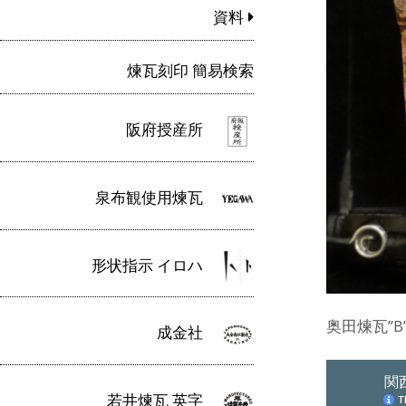
資料
煉瓦刻印 簡易検索
阪府授産所
泉布観使用煉瓦
形状指示 イロハ
奥田煉瓦”B
成金社
若井煉瓦 英字