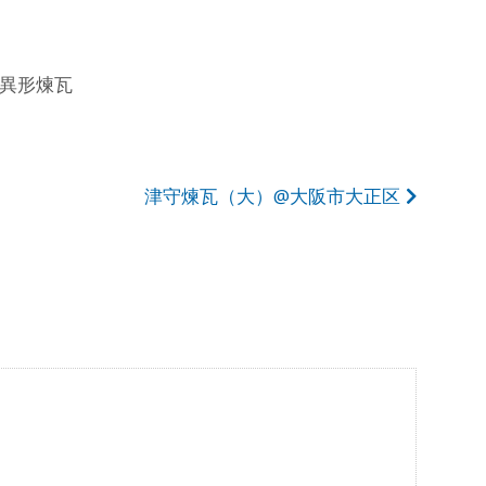
異形煉瓦
津守煉瓦（大）@大阪市大正区