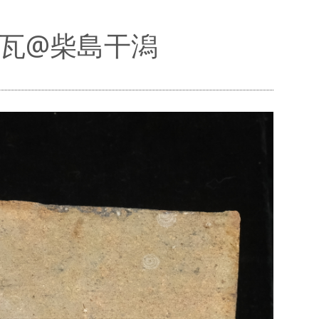
形煉瓦@柴島干潟