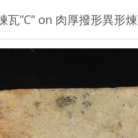
煉瓦”C” on 肉厚撥形異