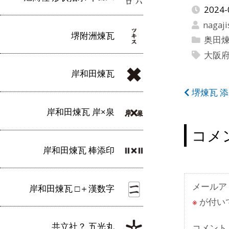
2024-
nagaji
堺附洲煉瓦
奥田
大阪
岸和田煉瓦
投
堺煉瓦 
稿
岸和田煉瓦 岸×泉
ナ
コメ
ビ
岸和田煉瓦 棒添印
ゲ
ー
メールア
岸和田煉瓦 □＋漢数字
※
が付い
シ
ョ
共立社？ 五光丸
コメント