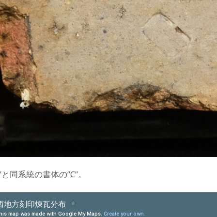
”と同系統の書体の”C”。