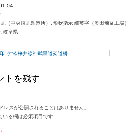
01-04
s
煉瓦（中央煉瓦製造所）
,
形状指示 細英字（奥田煉瓦工場）
,
府
,
岐阜県
添印”ケ”@桜井線神武里道架道橋
ントを残す
ドレスが公開されることはありません。
ている欄は必須項目です
※