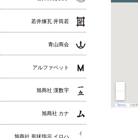
若井煉瓦 井筒若
青山商会
アルファベット
旭商社 漢数字
旭商社 カナ
旭商社 形状指示 イロハ