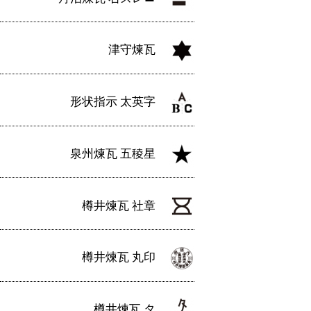
津守煉瓦
形状指示 太英字
泉州煉瓦 五稜星
樽井煉瓦 社章
樽井煉瓦 丸印
樽井煉瓦 タ